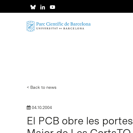
Skip
to
main
content
< Back to news
04.10.2004
El PCB obre les portes 
Hit enter to search or ESC to close
Major de Les CortsT