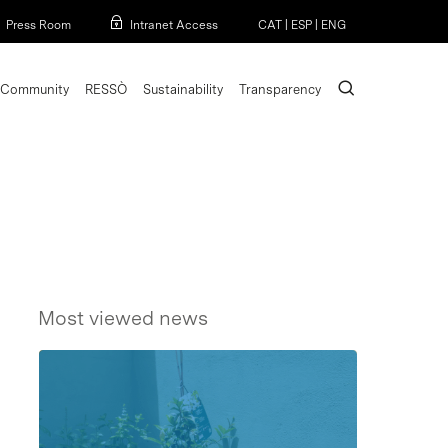
Menu
Press Room
Intranet Access
CAT
|
ESP
|
ENG
search
Community
RESSÒ
Sustainability
Transparency
Most viewed news