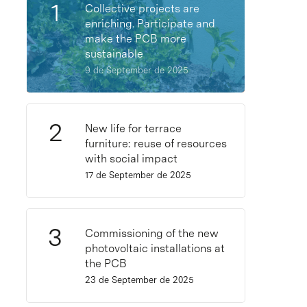
Collective projects are
enriching. Participate and
make the PCB more
sustainable
9 de September de 2025
New life for terrace
furniture: reuse of resources
with social impact
17 de September de 2025
Commissioning of the new
photovoltaic installations at
the PCB
23 de September de 2025