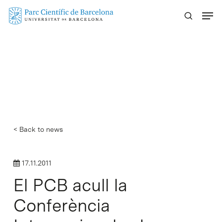
Skip
Menu
to
main
content
< Back to news
17.11.2011
El PCB acull la
Conferència