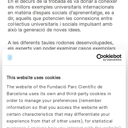
En el decurs de la trobada es va donar a conèixer
els millors exemples universitaris internacionals
en matèria d’espais socials d’aprenentatge, es a
dir, aquells que potencien les connexions entre
col·lectius universitaris i socials impulsant amb
això la generació de noves idees.
A les diferents taules rodones desenvolupades,
els experts van poder examinar casos exemplars
de transformació de llocs existents amb els quals
s’ha aconseguit tant fomentar les connexions
entre els col·lectius acadèmics com generar
entorns que estimulen la socialització
professional i acadèmica.
This website uses cookies
The website of the Fundació Parc Científic de
Barcelona uses its own and third-party cookies in
order to manage your preferences (remember
information so that you access the website with
Share
Share
certain characteristics that may differentiate your
experience from that of other users), for statistical
purposes ( analyze how you interact with the website)