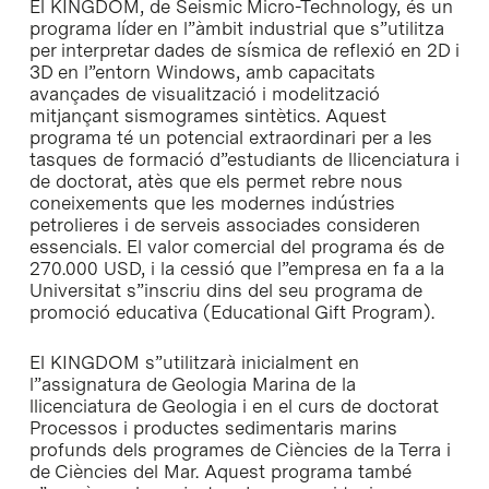
El KINGDOM, de Seismic Micro-Technology, és un
programa líder en l”àmbit industrial que s”utilitza
per interpretar dades de sísmica de reflexió en 2D i
3D en l”entorn Windows, amb capacitats
avançades de visualització i modelització
mitjançant sismogrames sintètics. Aquest
programa té un potencial extraordinari per a les
tasques de formació d”estudiants de llicenciatura i
de doctorat, atès que els permet rebre nous
coneixements que les modernes indústries
petrolieres i de serveis associades consideren
essencials. El valor comercial del programa és de
270.000 USD, i la cessió que l”empresa en fa a la
Universitat s”inscriu dins del seu programa de
promoció educativa (Educational Gift Program).
El KINGDOM s”utilitzarà inicialment en
l”assignatura de Geologia Marina de la
llicenciatura de Geologia i en el curs de doctorat
Processos i productes sedimentaris marins
profunds dels programes de Ciències de la Terra i
de Ciències del Mar. Aquest programa també