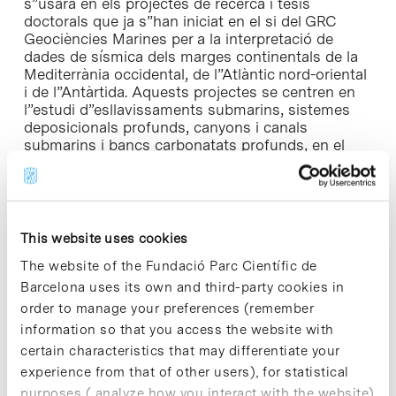
s”usarà en els projectes de recerca i tesis
doctorals que ja s”han iniciat en el si del GRC
Geociències Marines per a la interpretació de
dades de sísmica dels marges continentals de la
Mediterrània occidental, de l”Atlàntic nord-oriental
i de l”Antàrtida. Aquests projectes se centren en
l”estudi d”esllavissaments submarins, sistemes
deposicionals profunds, canyons i canals
submarins i bancs carbonatats profunds, en el
marc de l”anomenada estratigrafia sísmica i
seqüencial. La disponibilitat del KINGDOM situa el
GRC Geociències Marines com un dels grups de
recerca europeus capdavanters en l”àmbit de les
geociències marines.
This website uses cookies
The website of the Fundació Parc Científic de
Barcelona uses its own and third-party cookies in
order to manage your preferences (remember
information so that you access the website with
Share
Share
certain characteristics that may differentiate your
experience from that of other users), for statistical
purposes ( analyze how you interact with the website)