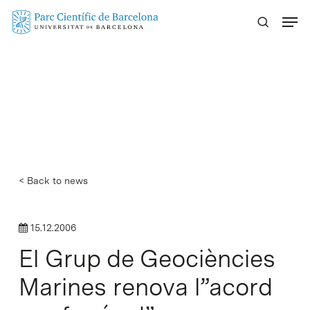
Skip
Menu
to
main
content
< Back to news
15.12.2006
El Grup de Geociències
Marines renova l”acord