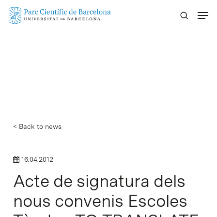
Skip
Menu
to
main
content
< Back to news
16.04.2012
Acte de signatura dels
nous convenis Escoles