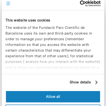
Share
Share
This website uses cookies
The website of the Fundació Parc Científic de
Barcelona uses its own and third-party cookies in
Most viewed news
order to manage your preferences (remember
information so that you access the website with
certain characteristics that may differentiate your
experience from that of other users), for statistical
purposes ( analyze how you interact with the website)
and to show you personalized advertising based on a
Collective projects are enriching.
profile drawn up from your browsing habits (for
Participate and make the PCB more
example, pages visited). For more information about
sustainable
Show details
cookies, you can consult the website's Cookie Policy.
9 de September de 2025
Allow all