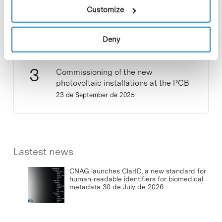
New life for terrace furniture: reuse of
Customize
resources with social impact
17 de September de 2025
Deny
Commissioning of the new
photovoltaic installations at the PCB
23 de September de 2025
Lastest news
CNAG launches ClarID, a new standard for
human-readable identifiers for biomedical
metadata
30 de July de 2026