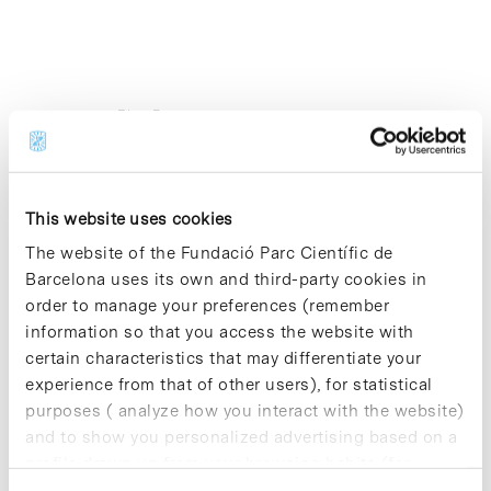
Blog Post
Jornades PCB-LES, un punt de
trobada per a la transferència
de tecnologiaTO TRANSLATE
>>>
This website uses cookies
The website of the Fundació Parc Científic de
Avui dijous 16 d’abril té lloc a l’Aula Fèlix
Barcelona uses its own and third-party cookies in
Serratosa la Jornada PCB-LES amb
l’objectiu de proporcionar una punt de
order to manage your preferences (remember
trobada per donar a conèixer diferents
information so that you access the website with
projectes en el camp de la transferència
certain characteristics that may differentiate your
de tecnologia i coneixement.
experience from that of other users), for statistical
Organitzada pel Parc Científic de
purposes ( analyze how you interact with the website)
Barcelona i l’associació LES España-
Portugal, la jornada està dirigida a
and to show you personalized advertising based on a
diferents agents que participen en
profile drawn up from your browsing habits (for
aquest camp d’activitat.
example, pages visited). For more information about