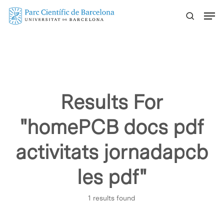
Skip
Menu
to
main
content
Results For
"homePCB docs pdf
activitats jornadapcb
les pdf"
1 results found