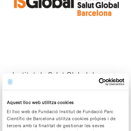
Institut de Salut Global de
Barcelona (ISGlobal)
Biotecnologia - Terapèutic i Diagnòstic
L’Institut de Salut Global de Barcelona
Aquest lloc web utilitza cookies
(ISGlobal) és el fruit d’una aliança innovadora
entre la Fundació «la Caixa» i diverses
El lloc web de Fundació Institut de Fundació Parc
institucions acadèmiques i governamentals,
Científic de Barcelona utilitza cookies pròpies i de
amb l’objectiu de millorar la salut global i
tercers amb la finalitat de gestionar les seves
promoure l’equitat en salut mitjançant