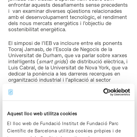
enfrontar aquests desafiaments sense precedents
i van examinar diverses qüestions relacionades
amb el desenvolupament tecnològic, el rendiment
dels nous mercats energètics i l’objectiu de
sostenibilitat energètica.
El simposi de l’IEB va incloure entre els ponents
Tooraj Jamasb, de l’Escola de Negocis de la
Universitat de Durham, que va parlar sobre xarxes
intel·ligents (
smart grids
) de distribució elèctrica, i
Luis Cabral, de la Universitat de Nova York, que va
dedicar la ponència a les darreres recerques en
organització industrial i l’aplicació al sector
energètic.
A la jornada també van tenir lloc diverses taules
rodones sobre els reptes tecnològics en el sector
energètic, l’energia i els mercats i l’energia i la
Aquest lloc web utilitza cookies
política mediambiental. Les diverses conferències
El lloc web de Fundació Institut de Fundació Parc
van tractar aspectes com els canvis necessaris en
els comercialitzadors, la complementarietat de
Científic de Barcelona utilitza cookies pròpies i de
totes les energies i la tendència que el