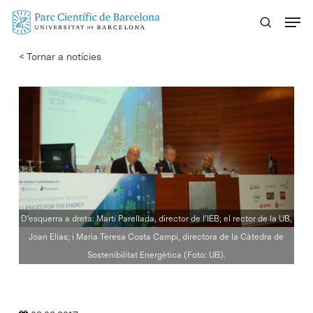
Skip
Menu
to
main
< Tornar a notícies
content
D'esquerra a dreta: Martí Parellada, director de l’IEB; el rector de la UB,
Joan Elias; i Maria Teresa Costa Campi, directora de la Càtedra de
Sostenibilitat Energètica (Foto: UB).