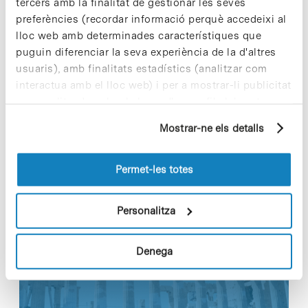
tercers amb la finalitat de gestionar les seves
consumidor en sigui una part més activa.
preferències (recordar informació perquè accedeixi al
lloc web amb determinades característiques que
•
Notícia relacionada [+]
puguin diferenciar la seva experiència de la d'altres
usuaris), amb finalitats estadístics (analitzar com
interactua amb el lloc web) i per a mostrar-li publicitat
personalitzada sobre la base d'un perfil elaborat a
partir dels seus hàbits de navegació (per exemple,
Share
Share
Mostrar-ne els detalls
pàgines visitades). Per a obtenir més informació sobre
les cookies pot consultar la
Política de cookies
del
lloc web.
Permet-les totes
Personalitza
Notícies més vistes
Denega