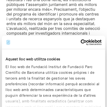
públiques t’assenyalin juntament amb els millors
per millorar encara més». Precisament, l’objectiu
del programa és identificar i promoure els centres
i unitats de recerca espanyols que ja destaquen
entre els millors del món en la seva especialitat.
L’avaluació, realitzada per tres comitès de selecció
composats per investigadors internacionals i
encapçalats per tres premis Nobel, ha valorat els
programes d’investigació i de recursos humans
dels centres, així com els seus plans de
seguiment i avaluació de resultats.
Aquest lloc web utilitza cookies
Per a més informació
El lloc web de Fundació Institut de Fundació Parc
Científic de Barcelona utilitza cookies pròpies i de
tercers amb la finalitat de gestionar les seves
preferències (recordar informació perquè accedeixi al
lloc web amb determinades característiques que
Share
Share
puguin diferenciar la seva experiència de la d'altres
usuaris), amb finalitats estadístics (analitzar com
interactua amb el lloc web) i per a mostrar-li publicitat