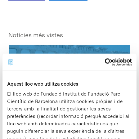
Notícies més vistes
Vacances responsables en temps
Aquest lloc web utilitza cookies
d’emergència climàtica
El lloc web de Fundació Institut de Fundació Parc
15 de juliol de 2026
Científic de Barcelona utilitza cookies pròpies i de
tercers amb la finalitat de gestionar les seves
preferències (recordar informació perquè accedeixi al
Cuidar el territori és sostenibilitat
lloc web amb determinades característiques que
puguin diferenciar la seva experiència de la d'altres
29 de juliol de 2026
usuaris), amb finalitats estadístics (analitzar com