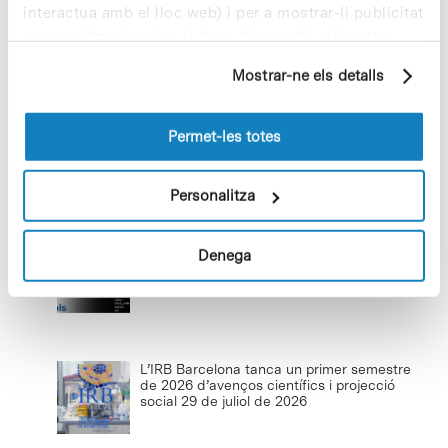
interactua amb el lloc web) i per a mostrar-li publicitat
personalitzada sobre la base d'un perfil elaborat a
Baixar el ritme per reconnectar i
partir dels seus hàbits de navegació (per exemple,
créixer
Mostrar-ne els detalls
pàgines visitades). Per a obtenir més informació sobre
22 de juliol de 2026
les cookies pot consultar la
Política de cookies
del
lloc web.
Permet-les totes
Personalitza
Últimes notícies
El CNAG impulsa ClarID, un nou estàndard
Denega
d’identificadors llegibles per a metadades
biomèdiques
30 de juliol de 2026
L’IRB Barcelona tanca un primer semestre
de 2026 d’avenços científics i projecció
social
29 de juliol de 2026