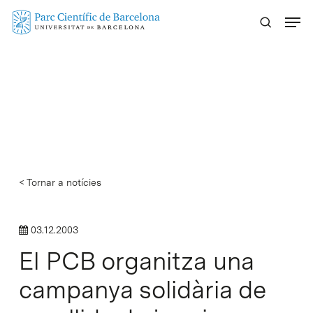
Skip
Menu
to
main
content
< Tornar a notícies
03.12.2003
El PCB organitza una
campanya solidària de