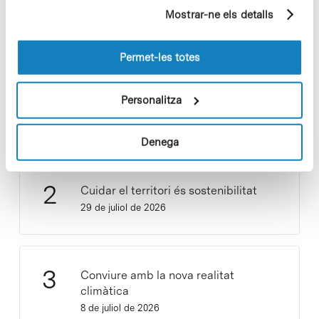
partir dels seus hàbits de navegació (per exemple,
Mostrar-ne els detalls
pàgines visitades). Per a obtenir més informació sobre
les cookies pot consultar la
Política de cookies
del
lloc web.
Permet-les totes
Vacances responsables en temps
Personalitza
d’emergència climàtica
15 de juliol de 2026
Denega
Cuidar el territori és sostenibilitat
29 de juliol de 2026
Conviure amb la nova realitat
climàtica
8 de juliol de 2026