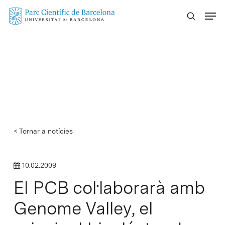
Skip
Menu
to
main
content
< Tornar a notícies
10.02.2009
El PCB col·laborarà amb
Genome Valley, el