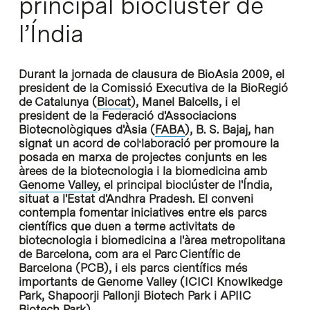
principal bioclúster de
l’Índia
Durant la jornada de clausura de BioAsia 2009, el
president de la Comissió Executiva de la BioRegió
de Catalunya (
Biocat
), Manel Balcells, i el
president de la Federació d'Associacions
Biotecnològiques d'Àsia (
FABA
), B. S. Bajaj, han
signat un acord de col·laboració per promoure la
posada en marxa de projectes conjunts en les
àrees de la biotecnologia i la biomedicina amb
Genome Valley
, el principal bioclúster de l'Índia,
situat a l'Estat d'Andhra Pradesh. El conveni
contempla fomentar iniciatives entre els parcs
científics que duen a terme activitats de
biotecnologia i biomedicina a l'àrea metropolitana
de Barcelona, com ara el Parc Científic de
Barcelona (PCB), i els parcs científics més
importants de Genome Valley (ICICI Knowlkedge
Park, Shapoorji Pallonji Biotech Park i APIIC
Biotech Park).