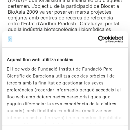
(FABA)– que va assistir a la sisena edició d’aquest
certamen. L’objectiu de la participació de Biocat a
BioAsia 2009 va ser posar en marxa projectes
conjunts amb centres de recerca de referència
entre l’Estat d’Andhra Pradesh i Catalunya, per tal
que la indústria biotecnològica i biomèdica es
consolidi com un motor d’inversió econòmica a
ambdues regions, així com per potenciar les
relacions científiques i comercials i fomentar
l’intercanvi de talent.
Aquest lloc web utilitza cookies
El lloc web de Fundació Institut de Fundació Parc
Científic de Barcelona utilitza cookies pròpies i de
tercers amb la finalitat de gestionar les seves
Share
Share
preferències (recordar informació perquè accedeixi al
lloc web amb determinades característiques que
puguin diferenciar la seva experiència de la d'altres
usuaris), amb finalitats estadístics (analitzar com
interactua amb el lloc web) i per a mostrar-li publicitat
Notícies més vistes
personalitzada sobre la base d'un perfil elaborat a