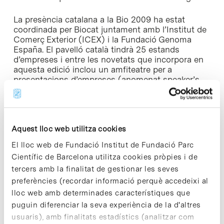
La presència catalana a la Bio 2009 ha estat
coordinada per Biocat juntament amb l’Institut de
Comerç Exterior (ICEX) i la Fundació Genoma
España. El pavelló català tindrà 25 estands
d’empreses i entre les novetats que incorpora en
aquesta edició inclou un amfiteatre per a
presentacions d’empreses (anomenat
speaker’s
corner
), que estarà a disposició de tota la
delegació estatal amb l’objectiu de facilitar la
presentació de serveis o resultats dels projectes
de recerca dels visitants de la Fira.
Aquest lloc web utilitza cookies
Per a més informació
El lloc web de Fundació Institut de Fundació Parc
Científic de Barcelona utilitza cookies pròpies i de
tercers amb la finalitat de gestionar les seves
preferències (recordar informació perquè accedeixi al
lloc web amb determinades característiques que
Share
Share
puguin diferenciar la seva experiència de la d'altres
usuaris), amb finalitats estadístics (analitzar com