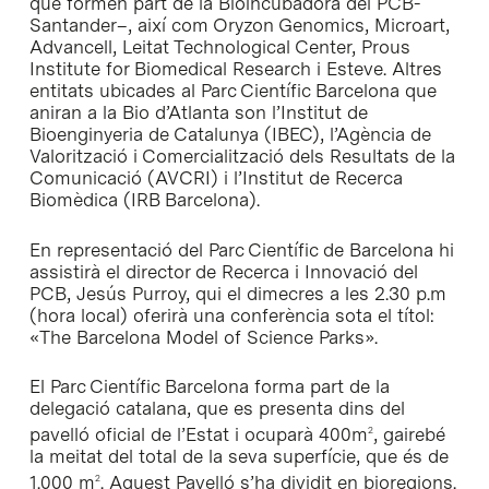
que formen part de la Bioincubadora del PCB-
Santander–, així com Oryzon Genomics, Microart,
Advancell, Leitat Technological Center, Prous
Institute for Biomedical Research i Esteve. Altres
entitats ubicades al Parc Científic Barcelona que
aniran a la Bio d’Atlanta son l’Institut de
Bioenginyeria de Catalunya (IBEC), l’Agència de
Valorització i Comercialització dels Resultats de la
Comunicació (AVCRI) i l’Institut de Recerca
Biomèdica (IRB Barcelona).
En representació del Parc Científic de Barcelona hi
assistirà el director de Recerca i Innovació del
PCB, Jesús Purroy, qui el dimecres a les 2.30 p.m
(hora local) oferirà una conferència sota el títol:
«The Barcelona Model of Science Parks»
.
El Parc Científic Barcelona forma part de la
delegació catalana, que es presenta dins del
pavelló oficial de l’Estat i ocuparà 400m
, gairebé
2
la meitat del total de la seva superfície, que és de
1.000 m
. Aquest Pavelló s’ha dividit en bioregions.
2