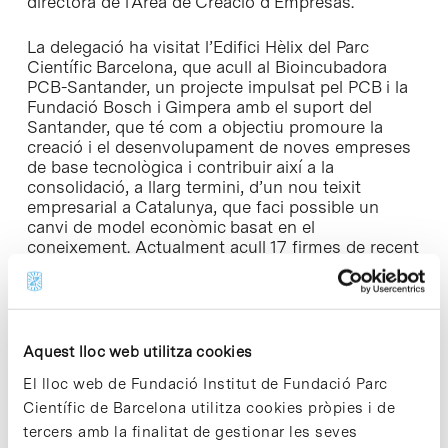
directora de l’Àrea de Creació d’Empresas.
La delegació ha visitat l’Edifici Hèlix del Parc
Científic Barcelona, que acull al Bioincubadora
PCB-Santander, un projecte impulsat pel PCB i la
Fundació Bosch i Gimpera amb el suport del
Santander, que té com a objectiu promoure la
creació i el desenvolupament de noves empreses
de base tecnològica i contribuir així a la
consolidació, a llarg termini, d’un nou teixit
empresarial a Catalunya, que faci possible un
canvi de model econòmic basat en el
coneixement. Actualment acull 17 firmes de recent
creació, que formen part de la segona generació
d’empreses que participen en aquest projecte.
Durant aquesta visita, el ministre de Ciència
d’Irlanda ha pogut intercanviar algunes
Aquest lloc web utilitza cookies
impressions amb el directius d’algunes empreses
El lloc web de Fundació Institut de Fundació Parc
de la Bioincubadora, com ara Marco Pugliese de
Científic de Barcelona utilitza cookies pròpies i de
Neurotec-Pharma, Josep Ma Borràs, d’Infinitec
tercers amb la finalitat de gestionar les seves
Activos, i Luc Martí de Genmedica Therapeutics,