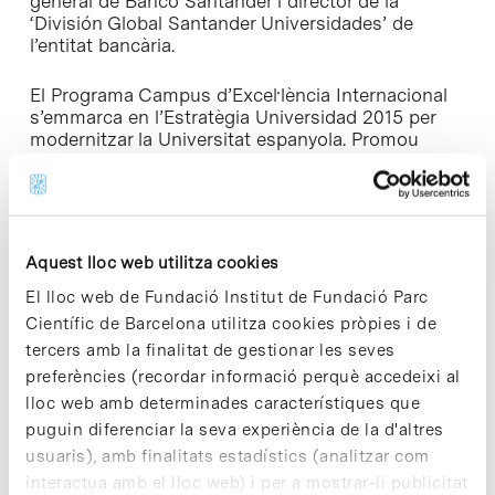
general de Banco Santander i director de la
‘División Global Santander Universidades’ de
l’entitat bancària.
El Programa Campus d’Excel·lència Internacional
s’emmarca en l’Estratègia Universidad 2015 per
modernitzar la Universitat espanyola. Promou
agregacions estratègiques entre universitats i
d’altres institucions ubicades en els campus per
tal de crear «ecosistemes de coneixement» que
afavoreixin l’ocupació, la cohesió social i el
desenvolupament territorial. El Govern central ha
Aquest lloc web utilitza cookies
invertit més de 590 milions d’euros des de la
posada en marxa del Programa l’any 2008.
El lloc web de Fundació Institut de Fundació Parc
RedEmprendia i Banco Santander s’incorporen a
Científic de Barcelona utilitza cookies pròpies i de
aquest programa en la modalitat de col·laboració
tercers amb la finalitat de gestionar les seves
público-privada, en l’àmbit de foment de
preferències (recordar informació perquè accedeixi al
l’emprenedoria del Subprograma d’Enfortiment
lloc web amb determinades característiques que
previst a la convocatòria del 2011.
puguin diferenciar la seva experiència de la d'altres
La Xarxa Universitària Iberoamericana d’ncubació
usuaris), amb finalitats estadístics (analitzar com
d’Empreses (RedEmprendia) està formada por
interactua amb el lloc web) i per a mostrar-li publicitat