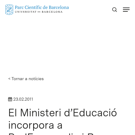
Skip
Menu
to
main
content
< Tornar a notícies
23.02.2011
El Ministeri d’Educació
incorpora a