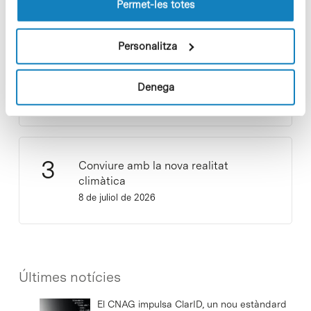
d’emergència climàtica
lloc web.
Permet-les totes
15 de juliol de 2026
Personalitza
Cuidar el territori és sostenibilitat
Denega
29 de juliol de 2026
Conviure amb la nova realitat
climàtica
8 de juliol de 2026
Últimes notícies
El CNAG impulsa ClarID, un nou estàndard