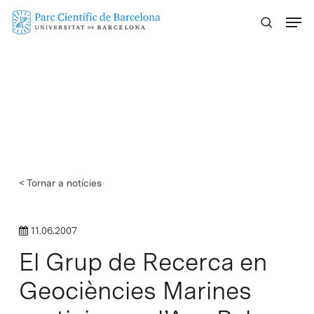
Skip
Menu
to
main
content
< Tornar a notícies
11.06.2007
El Grup de Recerca en
Geociències Marines