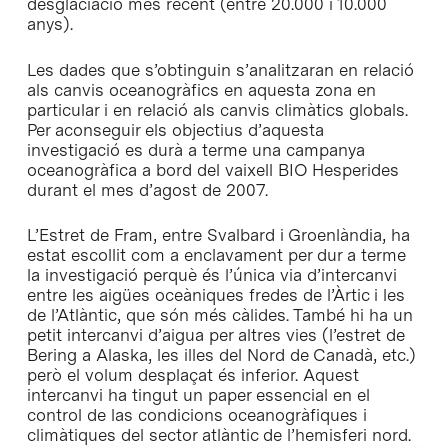
desglaciació més recent (entre 20.000 i 10.000
anys).
Les dades que s’obtinguin s’analitzaran en relació
als canvis oceanogràfics en aquesta zona en
particular i en relació als canvis climàtics globals.
Per aconseguir els objectius d’aquesta
investigació es durà a terme una campanya
oceanogràfica a bord del vaixell BIO Hesperides
durant el mes d’agost de 2007.
L’Estret de Fram, entre Svalbard i Groenlàndia, ha
estat escollit com a enclavament per dur a terme
la investigació perquè és l’única via d’intercanvi
entre les aigües oceàniques fredes de l’Àrtic i les
de l’Atlàntic, que són més càlides. També hi ha un
petit intercanvi d’aigua per altres vies (l’estret de
Bering a Alaska, les illes del Nord de Canadà, etc.)
però el volum desplaçat és inferior. Aquest
intercanvi ha tingut un paper essencial en el
control de las condicions oceanogràfiques i
climàtiques del sector atlàntic de l’hemisferi nord.