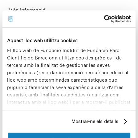
Més informació
Aquest lloc web utilitza cookies
Share
Share
El lloc web de Fundació Institut de Fundació Parc
Científic de Barcelona utilitza cookies pròpies i de
tercers amb la finalitat de gestionar les seves
preferències (recordar informació perquè accedeixi al
lloc web amb determinades característiques que
Notícies més vistes
puguin diferenciar la seva experiència de la d'altres
usuaris), amb finalitats estadístics (analitzar com
interactua amb el lloc web) i per a mostrar-li publicitat
personalitzada sobre la base d'un perfil elaborat a
partir dels seus hàbits de navegació (per exemple,
Mostrar-ne els detalls
pàgines visitades). Per a obtenir més informació sobre
Vacances responsables en temps
les cookies pot consultar la
Política de cookies
del