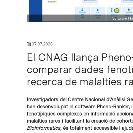
Software Ph
Intro per buscar o ESC per tancar
07.07.2025
El CNAG llança Pheno-
comparar dades fenotí
recerca de malalties r
Investigadors del Centre Nacional d’Anàlisi G
han desenvolupat el software Pheno-Ranker, u
fenotípiques complexes en informació acciona
malalties rares i facilitant la creació de cohorts
Bioinformatics
, és totalment accessible i ajud