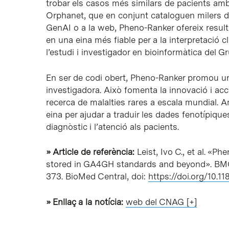
trobar els casos més similars de pacients a
Orphanet, que en conjunt cataloguen milers de
GenAI o a la web, Pheno-Ranker ofereix resulta
en una eina més fiable per a la interpretació cl
l’estudi i investigador en bioinformàtica de
En ser de codi obert, Pheno-Ranker promou una
investigadora. Això fomenta la innovació i acc
recerca de malalties rares a escala mundial.
eina per ajudar a traduir les dades fenotípiques
diagnòstic i l’atenció als pacients.
» Article de referència:
Leist, Ivo C., et al. «P
stored in GA4GH standards and beyond». BMC B
373. BioMed Central, doi:
https://doi.org/10.
» Enllaç a la notícia:
web del CNAG [+]