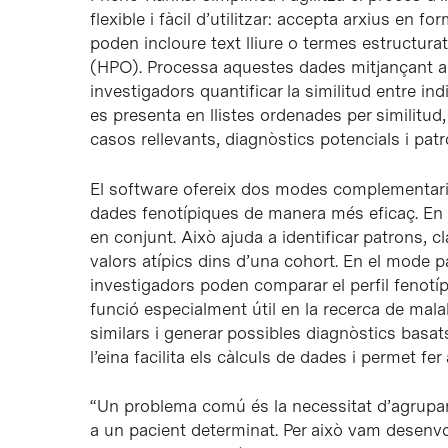
flexible i fàcil d’utilitzar: accepta arxius en
poden incloure text lliure o termes estructu
(HPO). Processa aquestes dades mitjançant al
investigadors quantificar la similitud entre ind
es presenta en llistes ordenades per similitud,
casos rellevants, diagnòstics potencials i patr
El software ofereix dos modes complementaris 
dades fenotípiques de manera més eficaç. En e
en conjunt. Això ajuda a identificar patrons, 
valors atípics dins d’una cohort. En el mode pac
investigadors poden comparar el perfil fenotí
funció especialment útil en la recerca de mala
similars i generar possibles diagnòstics basat
l’eina facilita els càlculs de dades i permet fer
“Un problema comú és la necessitat d’agrupar 
a un pacient determinat. Per això vam desenvo