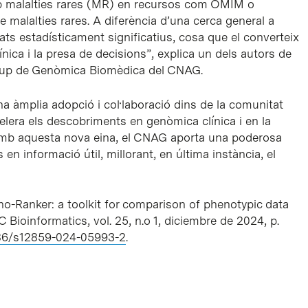
mb malalties rares (MR) en recursos com OMIM o
 malalties rares. A diferència d’una cerca general a
ts estadísticament significatius, cosa que el converteix
ínica i la presa de decisions”, explica un dels autors de
l Grup de Genòmica Biomèdica del CNAG.
 àmplia adopció i col·laboració dins de la comunitat
elera els descobriments en genòmica clínica i en la
 Amb aquesta nova eina, el CNAG aporta una poderosa
 en informació útil, millorant, en última instància, el
heno-Ranker: a toolkit for comparison of phenotypic data
ioinformatics, vol. 25, n.o 1, diciembre de 2024, p.
1186/s12859-024-05993-2
.