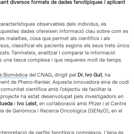
ant diversos formats de dades fenotípiques i aplicant
característiques observables dels individus, és
 Aquestes dades ofereixen informació clau sobre com es
 malalties, cosa que permet als científics i als
sos, classificar els pacients segons els seus trets únics
ats. Tanmateix, analitzar i comparar la informació
 és una tasca complexa i que requereix molt de temps.
a Biomèdica
del CNAG, dirigit pel
Dr. Ivo Gut
, ha
ment de Pheno-Ranker. Aquesta innovadora eina de codi
omunitat científica amb l’objectiu de facilitar la
l projecte ha estat desenvolupat pels investigadors en
Rueda
i
Ivo Leist
, en col·laboració amb Pfizer i el Centre
sia de Genòmica i Recerca Oncològica (GENyO), en el
interpretació de perfils fenotípics complexos. L’eina és