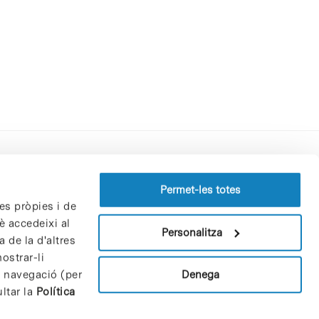
Perfil del contractant
Permet-les totes
es pròpies i de
Política de privacitat
è accedeixi al
Avís Legal
Personalitza
 de la d'altres
Política de cookies
ostrar-li
Patrons i patrocinadors
Denega
e navegació (per
Borsa de treball
ltar la
Política
Contacte