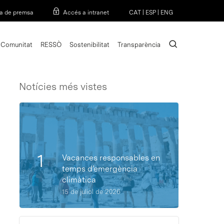
Menu
a de premsa
Accés a intranet
CAT
|
ESP
|
ENG
search
Comunitat
RESSÒ
Sostenibilitat
Transparència
Notícies més vistes
Vacances responsables en
temps d’emergència
climàtica
15 de juliol de 2026