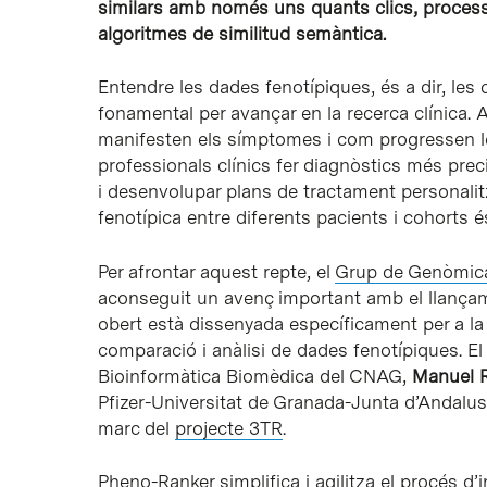
similars amb només uns quants clics, process
algoritmes de similitud semàntica.
Entendre les dades fenotípiques, és a dir, les 
fonamental per avançar en la recerca clínica.
manifesten els símptomes i com progressen les
professionals clínics fer diagnòstics més preci
i desenvolupar plans de tractament personalitz
fenotípica entre diferents pacients i cohorts
Per afrontar aquest repte, el
Grup de Genòmic
aconseguit un avenç important amb el llança
obert està dissenyada específicament per a la c
comparació i anàlisi de dades fenotípiques. E
Bioinformàtica Biomèdica del CNAG,
Manuel 
Pfizer-Universitat de Granada-Junta d’Andalu
marc del
projecte 3TR
.
Pheno-Ranker simplifica i agilitza el procés d’