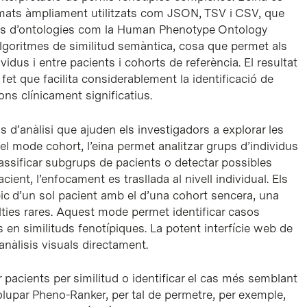
 formats àmpliament utilitzats com JSON, TSV i CSV, que
rats d’ontologies com la Human Phenotype Ontology
goritmes de similitud semàntica, cosa que permet als
ividus i entre pacients i cohorts de referència. El resultat
 fet que facilita considerablement la identificació de
ons clínicament significatius.
d’anàlisi que ajuden els investigadors a explorar les
l mode cohort, l’eina permet analitzar grups d’individus
classificar subgrups de pacients o detectar possibles
ient, l’enfocament es trasllada al nivell individual. Els
pic d’un sol pacient amb el d’una cohort sencera, una
lties rares. Aquest mode permet identificar casos
s en similituds fenotípiques. La potent interfície web de
 anàlisis visuals directament.
pacients per similitud o identificar el cas més semblant
lupar Pheno-Ranker, per tal de permetre, per exemple,