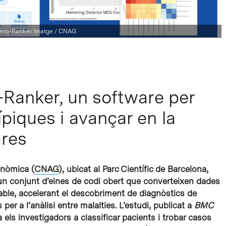
eno-Ranker. Imatge / CNAG
Ranker, un software per
piques i avançar en la
ares
enòmica (
CNAG
), ubicat al Parc Científic de Barcelona,
n conjunt d’eines de codi obert que converteixen dades
ble, accelerant el descobriment de diagnòstics de
 per a l’anàlisi entre malalties. L’estudi, publicat a
BMC
a els investigadors a classificar pacients i trobar casos