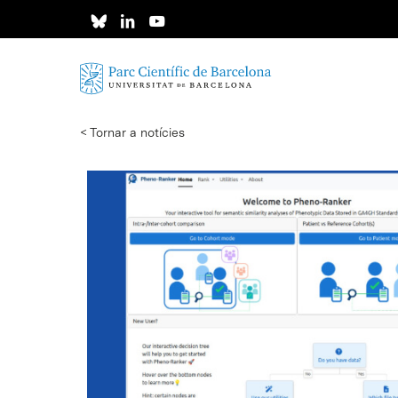
Skip
to
main
content
< Tornar a notícies