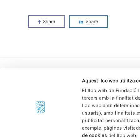
Share
Share
Aquest lloc web utilitza 
El lloc web de Fundació I
tercers amb la finalitat 
lloc web amb determinades
C/Baldiri Reixac, 4-12 i 15
usuaris), amb finalitats e
08028 Barcelona
publicitat personalitzada
T. 934 02 90 60
exemple, pàgines visitad
de cookies
del lloc web.