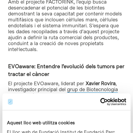
Amb el projecte FACTORINK, l’equip busca
desencadenar el potencial de les biotintes
demostrant la seva capacitat per contenir models
multifàsics que inclouen cèl·lules mare, cèl·lules
endotelials i el sistema immunitari. S’espera que
les dades recopilades a través d’aquest projecte
ajudin a definir la ruta comercial dels productes,
conduint a la creació de noves propietats
intel·lectuals.
EVOaware: Entendre l’evolució dels tumors per
tractar el càncer
El projecte EVOaware, liderat per
Xavier Rovira
,
investigador principal del
grup de Biotecnologia
Espacial
, té com a objectiu desenvolupar una
plataforma innovadora per abordar un dels
principals reptes en el tractament del càncer, la
resistència a les teràpies des d’una perspectiva
evolutiva dels tumors.
Aquest lloc web utilitza cookies
El lloc web de Fundació Institut de Fundació Parc
En molts casos, els tumors sòlids acaben