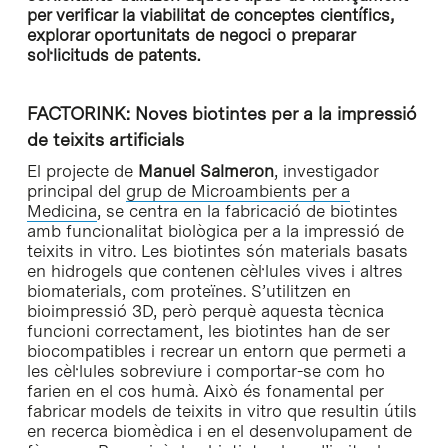
per verificar la viabilitat de conceptes científics,
explorar oportunitats de negoci o preparar
sol·licituds de patents.
FACTORINK: Noves biotintes per a la impressió
de teixits artificials
El projecte de
Manuel Salmeron
, investigador
principal del
grup de Microambients per a
Medicina
, se centra en la fabricació de biotintes
amb funcionalitat biològica per a la impressió de
teixits in vitro. Les biotintes són materials basats
en hidrogels que contenen cèl·lules vives i altres
biomaterials, com proteïnes. S’utilitzen en
bioimpressió 3D, però perquè aquesta tècnica
funcioni correctament, les biotintes han de ser
biocompatibles i recrear un entorn que permeti a
les cèl·lules sobreviure i comportar-se com ho
farien en el cos humà. Això és fonamental per
fabricar models de teixits in vitro que resultin útils
en recerca biomèdica i en el desenvolupament de