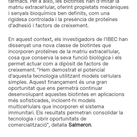
fàrmacs. Per a això, les biotintes han d’imitar la
matriu extracel·lular, oferint propietats mecàniques
i senyals bioquímics ben definits, com una
rigidesa controlada i la presència de proteïnes
d’adhesió i factors de creixement.
En aquest context, els investigadors de l’IBEC han
dissenyat una nova classe de biotintes que
incorporen proteïnes de la matriu extracel·lular,
cosa que conserva la seva funció biològica i els
permet actuar com a dipòsit de factors de
creixement. “Hem demostrat el potencial
d’aquesta tecnologia utilitzant models cel·lulars
simples. Aquest finançament és una gran
oportunitat que ens permetrà continuar
desenvolupant aquestes biotintes en aplicacions
més sofisticades, incloent-hi models
multicel·lulars que incorporen el sistema
immunitari. Els resultats permetran consolidar la
tecnologia i obrir oportunitats de
comercialització”, detalla
Salmeron
.