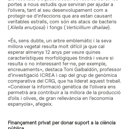
portes a nous estudis que serviran per ajudar a
l’olivera, tant al seu desenvolupament com a
protegir-se d’infeccions que ara estan causant
veritables estralls, com són els atacs de bacteris
(
Xilella enutjosa
) i fongs (
Verticillium dhailae
).
«És, sens dubte, un arbre emblemàtic i la seva
millora vegetal resulta molt difícil ja que cal
esperar almenys 12 anys per veure quines
característiques morfològiques tindrà i veure si
resulta o no interessant fer-ne, per exemple,
encreuaments», destaca Toni Galbaldón, professor
d’investigació ICREA i cap del grup de genòmica
comparativa del CRG, que ha liderat aquest treball.
«Conèixer la informació genètica de l’olivera ens
permetrà ara contribuir a la millora de la producció
d’olis i olives, de gran rellevància en l’economia
espanyola», afegeix.
Finançament privat per donar suport a la ciència
pública