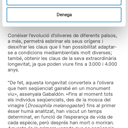
que va resultar en les oliveres actuals. Posteriors
processos de selecció en diferents països de la
Denega
Mediterrània van donar origen a les prop de 1.000
varietats de cultiu amb què comptem avui dia.
Conèixer l’evolució d’oliveres de diferents països,
a més, permetrà esbrinar els seus orígens i
desxifrar les claus que li han possibilitat adaptar-
se a condicions mediambientals molt diverses;
també, obtenir les claus de la seva extraordinària
longevitat, ja que poden viure fins a 3.000 i 4.000
anys.
“De fet, aquesta longevitat converteix a l’olivera
que hem seqüenciat gairebé en un monument
viu», assenyala Gabaldón. «Fins al moment tots
els individus seqüenciats, des de la mosca del
vinagre (
Drosophila melanogaster
) fins al primer
ésser humà analitzat, han viscut un temps
determinat, en funció de l’esperança de vida de
cada espècie, però després han mort o moriran.