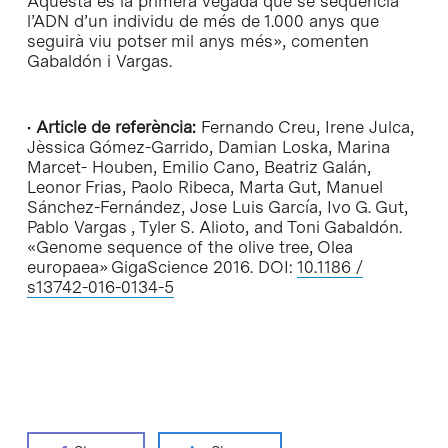
Aquesta és la primera vegada que se seqüencia
l’ADN d’un individu de més de 1.000 anys que
seguirà viu potser mil anys més», comenten
Gabaldón i Vargas.
•
Article de referència:
Fernando Creu, Irene Julca,
Jèssica Gómez-Garrido, Damian Loska, Marina
Marcet- Houben, Emilio Cano, Beatriz Galán,
Leonor Frias, Paolo Ribeca, Marta Gut, Manuel
Sánchez-Fernández, Jose Luis García, Ivo G. Gut,
Pablo Vargas , Tyler S. Alioto, and Toni Gabaldón.
«Genome sequence of the olive tree, Olea
europaea» GigaScience 2016. DOI:
10.1186 /
s13742-016-0134-5