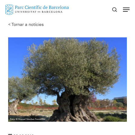
Skip
Menu
to
main
< Tornar a notícies
content