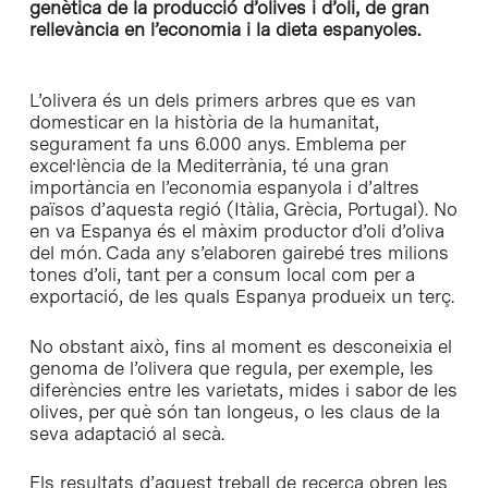
genètica de la producció d’olives i d’oli, de gran
rellevància en l’economia i la dieta espanyoles.
L’olivera és un dels primers arbres que es van
domesticar en la història de la humanitat,
segurament fa uns 6.000 anys. Emblema per
excel·lència de la Mediterrània, té una gran
importància en l’economia espanyola i d’altres
països d’aquesta regió (Itàlia, Grècia, Portugal). No
en va Espanya és el màxim productor d’oli d’oliva
del món. Cada any s’elaboren gairebé tres milions
tones d’oli, tant per a consum local com per a
exportació, de les quals Espanya produeix un terç.
No obstant això, fins al moment es desconeixia el
genoma de l’olivera que regula, per exemple, les
diferències entre les varietats, mides i sabor de les
olives, per què són tan longeus, o les claus de la
seva adaptació al secà.
Els resultats d’aquest treball de recerca obren les