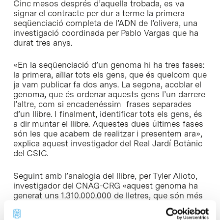
Cinc mesos després d’aquella trobada, es va
signar el contracte per dur a terme la primera
seqüenciació completa de l’ADN de l’olivera, una
investigació coordinada per Pablo Vargas que ha
durat tres anys.
«En la seqüenciació d’un genoma hi ha tres fases:
la primera, aïllar tots els gens, que és quelcom que
ja vam publicar fa dos anys. La segona, acoblar el
genoma, que és ordenar aquests gens l’un darrere
l’altre, com si encadenéssim frases separades
d’un llibre. I finalment, identificar tots els gens, és
a dir muntar el llibre. Aquestes dues últimes fases
són les que acabem de realitzar i presentem ara»,
explica aquest investigador del Real Jardí Botànic
del CSIC.
Seguint amb l’analogia del llibre, per Tyler Alioto,
investigador del CNAG-CRG «aquest genoma ha
generat uns 1.310.000.000 de lletres, que són més
de 1.000 GBytes de dades. Estem sorpresos
perquè hem detectat més de 56.000 gens,