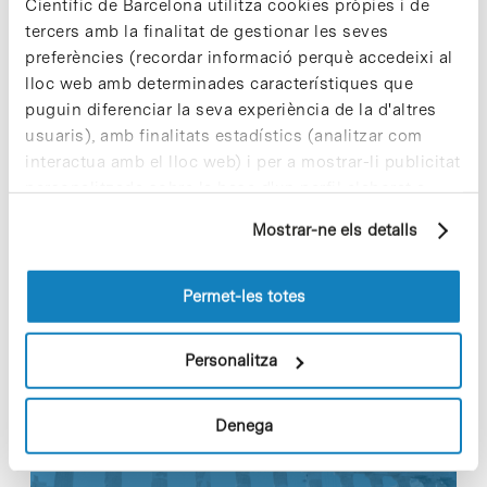
Científic de Barcelona utilitza cookies pròpies i de
tercers amb la finalitat de gestionar les seves
L’anterior edició del certamen, que es va dur a
preferències (recordar informació perquè accedeixi al
terme el 2016 a Bilbao
,
va atreure 1.750 delegats
de 800 empreses de 29 països, 233 expositors,
lloc web amb determinades característiques que
50 inversors internacionals, i es van mantenir
puguin diferenciar la seva experiència de la d'altres
3.000 reunions
one-to-one.
usuaris), amb finalitats estadístics (analitzar com
interactua amb el lloc web) i per a mostrar-li publicitat
personalitzada sobre la base d'un perfil elaborat a
partir dels seus hàbits de navegació (per exemple,
Mostrar-ne els detalls
pàgines visitades). Per a obtenir més informació sobre
Share
Share
les cookies pot consultar la
Política de cookies
del
lloc web.
Permet-les totes
Personalitza
Notícies més vistes
Denega