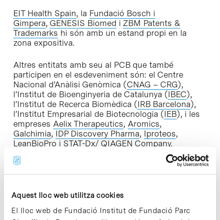
EIT Health Spain
, la
Fundació Bosch i
Gimpera
,
GENESIS Biomed
i
ZBM Patents &
Trademarks
hi són amb un estand propi en la
zona expositiva.
Altres entitats amb seu al PCB que també
participen en el esdeveniment són: el Centre
Nacional d’Anàlisi Genòmica (
CNAG – CRG
),
l’Institut de Bioenginyeria de Catalunya (
IBEC
),
l’Institut de Recerca Biomèdica (
IRB Barcelona
),
l’Institut Empresarial de Biotecnologia (
IEB
), i les
empreses
Aelix Therapeutics
,
Aromics
,
Galchimia
,
IDP Discovery Pharma
,
I
proteos
,
LeanBioPro
i
STAT-Dx/ QIAGEN Company
.
BioSpain 2018 integra una fira comercial, un
esdeveniment de
partnering
, sessions plenàries i
conferències de temàtica diversa amb ponents
nacionals i internacionals, i un fòrum de
Aquest lloc web utilitza cookies
finançament, que congregarà més
El lloc web de Fundació Institut de Fundació Parc
d’una
trentena
d’inversors
d’arreu del món.