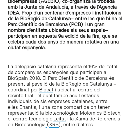
Bioempresas (
ASEBIO
) co-organitza la trobada
amb la Junta de Andalucía, a través de l'
Agencia
IDEA
. Prop d'un centenar d'empreses i institucions
de la BioRegió de Catalunya– entre les què hi ha el
Parc Científic de Barcelona (PCB) i un gran
nombre d'entitats ubicades als seus espais–
participen en aquesta 9a edició de la fira, que se
celebra cada dos anys de manera rotativa en una
ciutat espanyola.
La delegació catalana representa el 16% del total
de companyies espanyoles que participen a
BioSpain 2018. El Parc Científic de Barcelona és
present al pavelló de la BioRegió de Catalunya –
coordinat per
Biocat
i ubicat al centre del
recinte firal– el qual també acull estands
individuals de sis empreses catalanes, entre
elles
Enantia
, i una zona compartida on tenen
representació la biotecnològica
Molomics Biotech
,
el centre tecnològic
Leitat
i la Xarxa de Referència
en Biotecnologia
(
XRB
), entre d’altres.