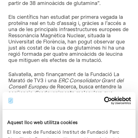
partir de 38 aminoàcids de glutamina”.
Els científics han estudiat per primera vegada la
proteïna real en tub d’assaig i, gràcies a l’accés a
una de les principals infraestructures europees de
Ressonància Magnètica Nuclear, situada la
Universitat de Florència, han pogut observar que
just als costat de la cua de glutamines hi ha una
regió formada per quatre aminoàcids de leucina
que mitiguen els efectes de la mutació.
Salvatella, amb finançament de la Fundació La
Marató de TV3 i una
ERC Consolidator Grant del
Consell Europeu
de Recerca, busca entendre la
seqüencia d’esdeveniments moleculars que
provoquen la formació d’agregats de Receptor
d’Andrògens i determinar les regions de la
seqüencia de la proteïna que en són responsables
per identificar dianes vàlides per on atacar i evitar
Aquest lloc web utilitza cookies
l’agregació. El treball de Salvatella indica
que conèixer a fons les diferents seqüències de
El lloc web de Fundació Institut de Fundació Parc
les proteïnes i com s’influencien entre elles pot