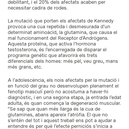
debilitant, i el 20% dels afectats acaben per
necessitar cadira de rodes.
La mutació que porten els afectats de Kennedy
provoca una cua repetida i desmesurada d’un
determinat aminoàcid, la glutamina, que causa el
mal funcionament del Receptor d’Andrògens.
Aquesta proteïna, que activa l’hormona
testosterona, és l’encarregada de disparar el
programa genètic que afavorirà els trets
diferencials dels homes: més pèl, veu greu, mans
més grans, etc.
A l’adolescència, els nois afectats per la mutació i
en funció del grau no desenvolupen plenament el
fenotip masculí però no acostuma a haver-hi
diagnòstic, i en una segona etapa, ja entrada l’edat
adulta, és quan comença la degeneració muscular.
“Se sap que quan més llarga és la cua de
glutamines, abans apareix l’atròfia. El que no
s’entén del tot i aquest treball ens pot a ajudar a
entendre és per què l’efecte perniciós s’inicia a