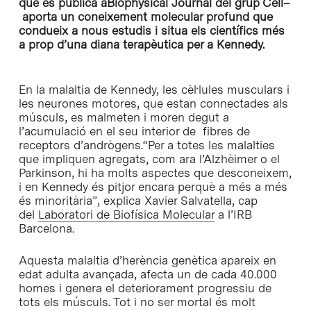
que es publica aBiophysical Journal del grup Cell–
aporta un coneixement molecular profund que
condueix a nous estudis i situa els científics més
a prop d’una diana terapèutica per a Kennedy.
En la malaltia de Kennedy, les cèl·lules musculars i
les neurones motores, que estan connectades als
músculs, es malmeten i moren degut a
l’acumulació en el seu interior de fibres de
receptors d’andrògens.“Per a totes les malalties
que impliquen agregats, com ara l’Alzhèimer o el
Parkinson, hi ha molts aspectes que desconeixem,
i en Kennedy és pitjor encara perquè a més a més
és minoritària”, explica Xavier Salvatella, cap
del
Laboratori de Biofísica Molecular
a l’IRB
Barcelona.
Aquesta malaltia d’herència genètica apareix en
edat adulta avançada, afecta un de cada 40.000
homes i genera el deteriorament progressiu de
tots els músculs. Tot i no ser mortal és molt