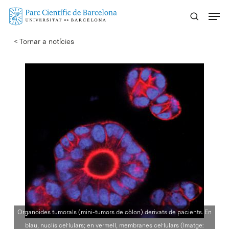
Skip
Menu
to
main
< Tornar a notícies
content
Organoides tumorals (mini-tumors de còlon) derivats de pacients. En
blau, nuclis cel·lulars; en vermell, membranes cel·lulars (Imatge: