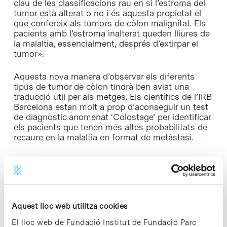
clau de les classificacions rau en si l’estroma del
tumor està alterat o no i és aquesta propietat el
que confereix als tumors de còlon malignitat. Els
pacients amb l’estroma inalterat queden lliures de
la malaltia, essencialment, després d’extirpar el
tumor».
Aquesta nova manera d’observar els diferents
tipus de tumor de còlon tindrà ben aviat una
traducció útil per als metges. Els científics de l’IRB
Barcelona estan molt a prop d’aconseguir un test
de diagnòstic anomenat ‘Colostage’ per identificar
els pacients que tenen més altes probabilitats de
recaure en la malaltia en format de metàstasi.
«Fixant-nos en el programa genètic de l’entorn del
tumor identifiquem la immensa majoria dels
pacients que recauran en la malaltia. El nostre test
és per a aquests pacients ja que seria només a
ells a qui beneficiaria l’ús de radioteràpia o
Aquest lloc web utilitza cookies
quimioteràpia. Això permetria destriar molt més
finament a quins pacients cal tractar i fer
El lloc web de Fundació Institut de Fundació Parc