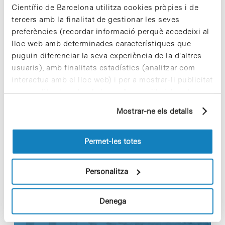
seguiment», assegura l’investigador.
Científic de Barcelona utilitza cookies pròpies i de
tercers amb la finalitat de gestionar les seves
A més, els científics demostren que les cèl·lules
preferències (recordar informació perquè accedeixi al
tumorals es comuniquen amb l’estroma a través
lloc web amb determinades característiques que
de la molècula TGF-beta i que interferint en
puguin diferenciar la seva experiència de la d'altres
aquesta comunicació es pot prevenir la formació
de metàstasi en els pacients.
usuaris), amb finalitats estadístics (analitzar com
interactua amb el lloc web) i per a mostrar-li publicitat
personalitzada sobre la base d'un perfil elaborat a
partir dels seus hàbits de navegació (per exemple,
Mostrar-ne els detalls
pàgines visitades). Per a obtenir més informació sobre
Share
Share
les cookies pot consultar la
Política de cookies
del
lloc web.
Permet-les totes
Personalitza
Notícies més vistes
Denega