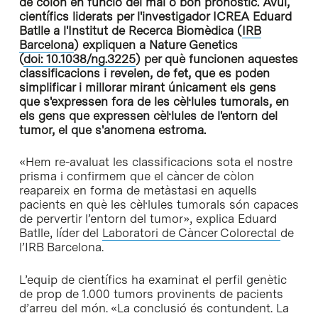
de còlon en funció del mal o bon pronòstic. Avui,
científics liderats per l'investigador ICREA Eduard
Batlle a l'Institut de Recerca Biomèdica (
IRB
Barcelona
) expliquen a Nature Genetics
(
doi:
10.1038/ng.3225
) per què funcionen aquestes
classificacions i revelen, de fet, que es poden
simplificar i millorar mirant únicament els gens
que s'expressen fora de les cèl·lules tumorals, en
els gens que expressen cèl·lules de l'entorn del
tumor, el que s'anomena estroma.
«Hem re-avaluat les classificacions sota el nostre
prisma i confirmem que el càncer de còlon
reapareix en forma de metàstasi en aquells
pacients en què les cèl·lules tumorals són capaces
de pervertir l’entorn del tumor», explica Eduard
Batlle, líder del
Laboratori de Càncer Colorectal
de
l’IRB Barcelona.
L’equip de científics ha examinat el perfil genètic
de prop de 1.000 tumors provinents de pacients
d’arreu del món. «La conclusió és contundent. La