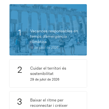
Vacances responsables en
temps d’emergència
climàtica
15 de juliol de 2026
Cuidar el territori és
sostenibilitat
29 de juliol de 2026
Baixar el ritme per
reconnectar i créixer