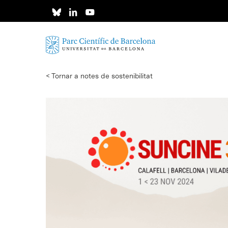
Skip
to
main
content
< Tornar a notes de sostenibilitat
Intro per buscar o ESC per tancar