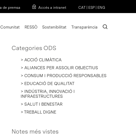
Menu
a de premsa
Accés a intranet
CAT
|
ESP
|
ENG
search
Comunitat
RESSÒ
Sostenibilitat
Transparència
Categories ODS
> ACCIÓ CLIMÀTICA
> ALIANCES PER ASSOLIR OBJECTIUS
> CONSUM I PRODUCCIÓ RESPONSABLES
> EDUCACIÓ DE QUALITAT
> INDÚSTRIA, INNOVACIÓ I
INFRAESTRUCTURES
> SALUT I BENESTAR
> TREBALL DIGNE
Notes més vistes