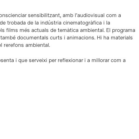
 conscienciar sensibilitzant, amb l’audiovisual com a
e trobada de la indústria cinematogràfica i la
 els films més actuals de temàtica ambiental. El programa
ò també documentals curts i animacions. Hi ha materials
l rerefons ambiental.
enta i que serveixi per reflexionar i a millorar com a