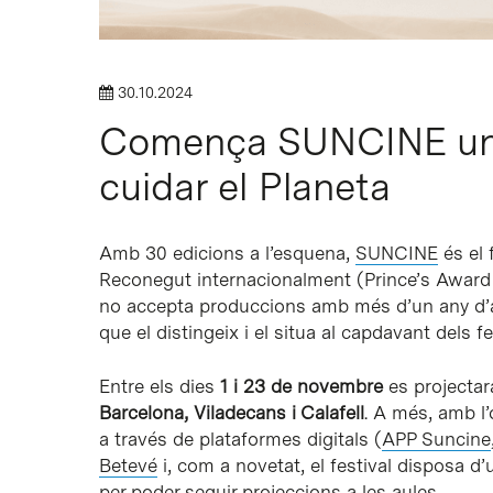
30.10.2024
Comença SUNCINE un fe
cuidar el Planeta
Amb 30 edicions a l’esquena,
SUNCINE
és el 
Reconegut internacionalment (Prince’s Award 
no accepta produccions amb més d’un any d’ant
que el distingeix i el situa al capdavant dels f
Entre els dies
1 i 23 de novembre
es projectar
Barcelona, Viladecans i Calafell
. A més, amb l’
a través de plataformes digitals (
APP Suncine
Betevé
i, com a novetat, el festival disposa d’
per poder seguir projeccions a les aules.