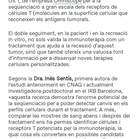
US T, de l’empresa
Omniscope
per a la
seqüenciació a gran escala dels receptors de
cèl·lules T (molècules en la superfície cel·lular que
reconeixen els antígens tumorals.
El doble seguiment, en la pacient i en la recreació
in vitro, no sols valida la immunoteràpia com un
tractament que ajuda a la recessió d’aquest
tumor, sinó que també ofereix una valuosa font
d’informació per a dissenyar noves teràpies
cel·lulars personalitzades.
Segons la
Dra. Inés Sentís,
primera autora de
l’estudi anteriorment en CNAG i actualment
investigadora postdoctoral en el IRB Barcelona,
«aquesta recerca demostra l’enorme potencial de
la seqüenciació per a poder detectar canvis en els
perfils cel·lulars durant el tractament. A més,
comparar les mostres de sang abans i després del
tractament ens ha permès identificar cèl·lules i
receptors T potenciats per la immunoteràpia, la
qual cosa els converteix en possibles candidats