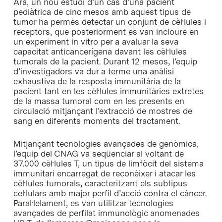
Ara, un nou estudi d’un cas d’una pacient
pediàtrica de cinc mesos amb aquest tipus de
tumor ha permès detectar un conjunt de cèl·lules i
receptors, que posteriorment es van incloure en
un experiment in vitro per a avaluar la seva
capacitat anticancerígena davant les cèl·lules
tumorals de la pacient. Durant 12 mesos, l’equip
d’investigadors va dur a terme una anàlisi
exhaustiva de la resposta immunitària de la
pacient tant en les cèl·lules immunitàries extretes
de la massa tumoral com en les presents en
circulació mitjançant l’extracció de mostres de
sang en diferents moments del tractament.
Mitjançant tecnologies avançades de genòmica,
l’equip del CNAG va seqüenciar al voltant de
37.000 cèl·lules T, un tipus de limfòcit del sistema
immunitari encarregat de reconèixer i atacar les
cèl·lules tumorals, caracteritzant els subtipus
cel·lulars amb major perfil d’acció contra el càncer.
Paral·lelament, es van utilitzar tecnologies
avançades de perfilat immunològic anomenades