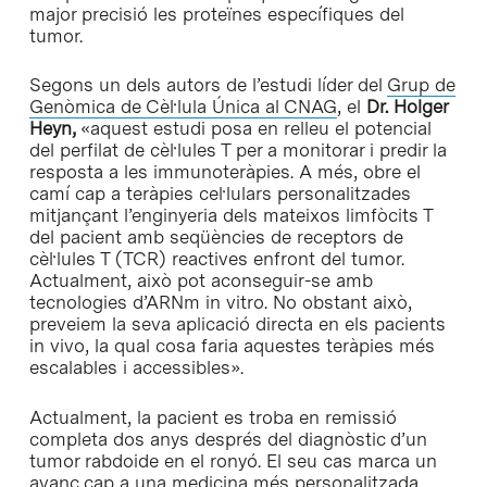
major precisió les proteïnes específiques del
tumor.
Segons un dels autors de l’estudi líder del
Grup de
Genòmica de Cèl·lula Única al CNAG
, el
Dr. Holger
Heyn,
«aquest estudi posa en relleu el potencial
del perfilat de cèl·lules T per a monitorar i predir la
resposta a les immunoteràpies. A més, obre el
camí cap a teràpies cel·lulars personalitzades
mitjançant l’enginyeria dels mateixos limfòcits T
del pacient amb seqüències de receptors de
cèl·lules T (TCR) reactives enfront del tumor.
Actualment, això pot aconseguir-se amb
tecnologies d’ARNm in vitro. No obstant això,
preveiem la seva aplicació directa en els pacients
in vivo, la qual cosa faria aquestes teràpies més
escalables i accessibles».
Actualment, la pacient es troba en remissió
completa dos anys després del diagnòstic d’un
tumor rabdoide en el ronyó. El seu cas marca un
avanç cap a una medicina més personalitzada