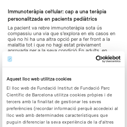
Immunoteràpia cel·lular: cap a una teràpia
personalitzada en pacients pediàtrics
La pacient va rebre immunoteràpia sota ús
compassiu una via que s’explora en els casos en
què no hi ha una altra opció per a fer front a la
malaltia tot i que no hagi estat prèviament
aprovada per a la seva condició En adults, en
canvi, aquest tipus d’immunoteràpia sol ser
habitual en altres tumors, com el de còlon o de
pell, i sol funcionar millor que en pacients
pediàtrics sobretot perquè la seva càrrega de
mutacions és major i el sistema immunitari ho té
Aquest lloc web utilitza cookies
més fàcil per a reconèixer les cèl·lules tumorals i
El lloc web de Fundació Institut de Fundació Parc
eliminar-les.
Científic de Barcelona utilitza cookies pròpies i de
tercers amb la finalitat de gestionar les seves
Aquest tractament, conegut com a inhibidor de
punts de control immunitaris, ajuda a les defenses
preferències (recordar informació perquè accedeixi al
de l’organisme especialment els limfòcits T,
lloc web amb determinades característiques que
perquè reconeguin i ataquin millor les cèl·lules
puguin diferenciar la seva experiència de la d'altres
tumorals. Ho aconsegueix bloquejant la proteïna