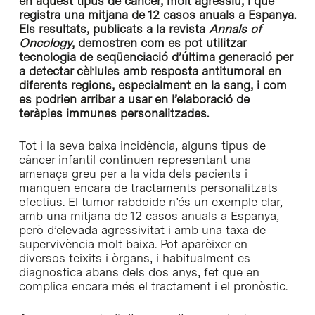
en aquest tipus de càncer, molt agressiu, i que
registra una mitjana de 12 casos anuals a Espanya.
Els resultats, publicats a la revista
Annals of
Oncology
, demostren com es pot utilitzar
tecnologia de seqüenciació d’última generació per
a detectar cèl·lules amb resposta antitumoral en
diferents regions, especialment en la sang, i com
es podrien arribar a usar en l’elaboració de
teràpies immunes personalitzades.
Tot i la seva baixa incidència, alguns tipus de
càncer infantil continuen representant una
amenaça greu per a la vida dels pacients i
manquen encara de tractaments personalitzats
efectius. El tumor rabdoide n’és un exemple clar,
amb una mitjana de 12 casos anuals a Espanya,
però d’elevada agressivitat i amb una taxa de
supervivència molt baixa. Pot aparèixer en
diversos teixits i òrgans, i habitualment es
diagnostica abans dels dos anys, fet que en
complica encara més el tractament i el pronòstic.