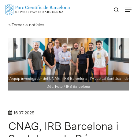
Skip
Menu
to
main
< Tornar a notícies
content
L'equip investigador del CNAG, l’IRB Barcelona i l'Hospital Sant Joan de
Déu. Foto / IRB Barcelona
16.07.2025
CNAG, IRB Barcelona i