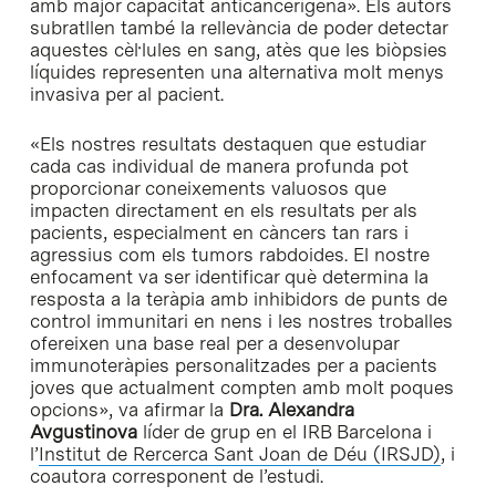
amb major capacitat anticancerígena». Els autors
subratllen també la rellevància de poder detectar
aquestes cèl·lules en sang, atès que les biòpsies
líquides representen una alternativa molt menys
invasiva per al pacient.
«Els nostres resultats destaquen que estudiar
cada cas individual de manera profunda pot
proporcionar coneixements valuosos que
impacten directament en els resultats per als
pacients, especialment en càncers tan rars i
agressius com els tumors rabdoides. El nostre
enfocament va ser identificar què determina la
resposta a la teràpia amb inhibidors de punts de
control immunitari en nens i les nostres troballes
ofereixen una base real per a desenvolupar
immunoteràpies personalitzades per a pacients
joves que actualment compten amb molt poques
opcions», va afirmar la
Dra. Alexandra
Avgustinova
líder de grup en el IRB Barcelona i
l’
Institut de Rercerca Sant Joan de Déu (IRSJD)
, i
coautora corresponent de l’estudi.