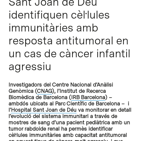
Sant Joan de Déu
identifiquen cèl·lules
immunitàries amb
resposta antitumoral en
un cas de càncer infantil
agressiu
Investigadors del Centre Nacional d’Anàlisi
Genòmica (
CNAG
), l’Institut de Recerca
Biomèdica de Barcelona (
IRB Barcelona
) –
ambdós ubicats al Parc Científic de Barcelona – i
l’
Hospital Sant Joan de Déu
va monitorar en detall
l’evolució del sistema immunitari a través de
mostres de sang d’una pacient pediàtrica amb un
tumor rabdoide renal ha permès identificar
cèl·lules immunitàries amb capacitat antitumoral