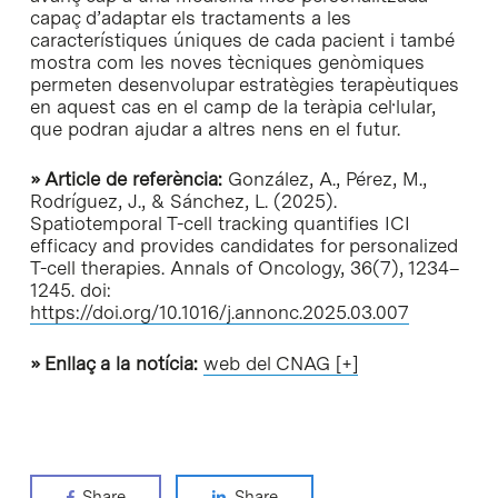
capaç d’adaptar els tractaments a les
característiques úniques de cada pacient i també
mostra com les noves tècniques genòmiques
permeten desenvolupar estratègies terapèutiques
en aquest cas en el camp de la teràpia cel·lular,
que podran ajudar a altres nens en el futur.
» Article de referència:
González, A., Pérez, M.,
Rodríguez, J., & Sánchez, L. (2025).
Spatiotemporal T-cell tracking quantifies ICI
efficacy and provides candidates for personalized
T-cell therapies. Annals of Oncology, 36(7), 1234–
1245. doi:
https://doi.org/10.1016/j.annonc.2025.03.007
» Enllaç a la notícia:
web del CNAG [+]
Share
Share