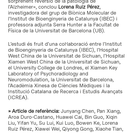
sorprenent reversió de la patologia de
l’Alzheimer», conclou
Lorena Ruiz Pérez
,
investigadora del grup de Biònica Molecular de
l’Institut de Bioenginyeria de Catalunya (IBEC) i
professora adjunta Serra Hunter a la Facultat de
Física de la Universitat de Barcelona (UB).
L’estudi és fruit d’una col·laboració entre l’Institut
de Bioenginyeria de Catalunya (IBEC), l’Hospital
West China de la Universitat de Sichuan, l’Hospital
Xiamen West China de la Universitat de Sichuan,
el University College de Londres, el Xiamen Key
Laboratory of Psychoradiology and
Neuromodulation, la Universitat de Barcelona,
l’Acadèmia Xinesa de Ciències Mèdiques i la
Institució Catalana de Recerca i Estudis Avançats
(ICREA).
» Article de referència:
Junyang Chen, Pan Xiang,
Aroa Duro-Castano, Huawei Cai, Bin Guo, Xiqin
Liu, Yifan Yu, Su Lui, Kui Luo, Bowen Ke, Lorena
Ruiz Pérez, Xiawei Wei, Qiyong Gong, Xiaohe Tian,