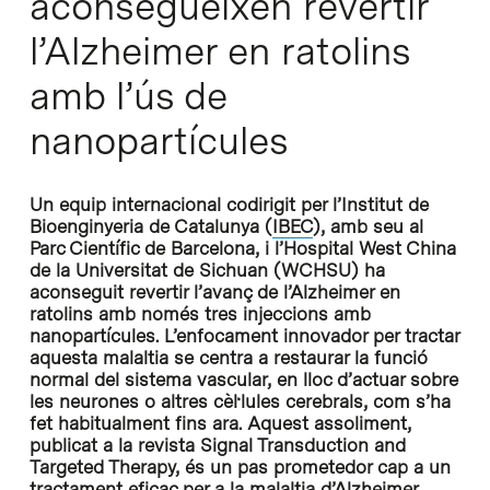
aconsegueixen revertir
l’Alzheimer en ratolins
amb l’ús de
nanopartícules
Un equip internacional codirigit per l’Institut de
Bioenginyeria de Catalunya (
IBEC
), amb seu al
Parc Científic de Barcelona, i l’Hospital West China
de la Universitat de Sichuan (WCHSU) ha
aconseguit revertir l’avanç de l’Alzheimer en
ratolins amb només tres injeccions amb
nanopartícules. L’enfocament innovador per tractar
aquesta malaltia se centra a restaurar la funció
normal del sistema vascular, en lloc d’actuar sobre
les neurones o altres cèl·lules cerebrals, com s’ha
fet habitualment fins ara. Aquest assoliment,
publicat a la revista Signal Transduction and
Targeted Therapy, és un pas prometedor cap a un
tractament eficaç per a la malaltia d’Alzheimer.