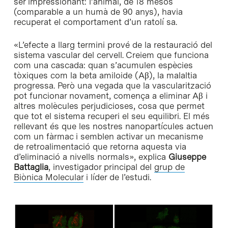
ser impressionant: l’animal, de 18 mesos
(comparable a un humà de 90 anys), havia
recuperat el comportament d’un ratolí sa.
«L’efecte a llarg termini prové de la restauració del
sistema vascular del cervell. Creiem que funciona
com una cascada: quan s’acumulen espècies
tòxiques com la beta amiloide (Aβ), la malaltia
progressa. Però una vegada que la vascularització
pot funcionar novament, comença a eliminar Aβ i
altres molècules perjudicioses, cosa que permet
que tot el sistema recuperi el seu equilibri. El més
rellevant és que les nostres nanopartícules actuen
com un fàrmac i semblen activar un mecanisme
de retroalimentació que retorna aquesta via
d’eliminació a nivells normals», explica
Giuseppe
Battaglia
, investigador principal del
grup de
Biònica Molecular
i líder de l’estudi.