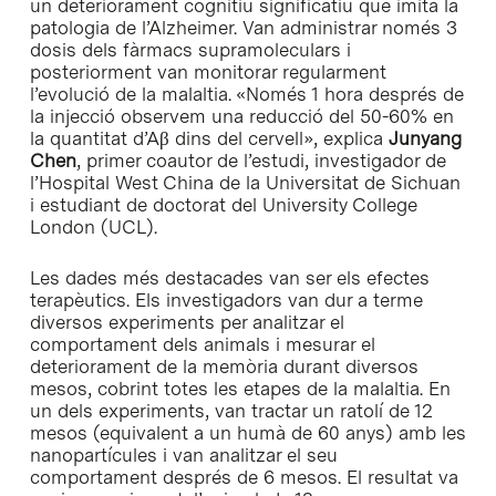
un deteriorament cognitiu significatiu que imita la
patologia de l’Alzheimer. Van administrar només 3
dosis dels fàrmacs supramoleculars i
posteriorment van monitorar regularment
l’evolució de la malaltia. «Només 1 hora després de
la injecció observem una reducció del 50-60% en
la quantitat d’Aβ dins del cervell», explica
Junyang
Chen
, primer coautor de l’estudi, investigador de
l’Hospital West China de la Universitat de Sichuan
i estudiant de doctorat del University College
London (UCL).
Les dades més destacades van ser els efectes
terapèutics. Els investigadors van dur a terme
diversos experiments per analitzar el
comportament dels animals i mesurar el
deteriorament de la memòria durant diversos
mesos, cobrint totes les etapes de la malaltia. En
un dels experiments, van tractar un ratolí de 12
mesos (equivalent a un humà de 60 anys) amb les
nanopartícules i van analitzar el seu
comportament després de 6 mesos. El resultat va