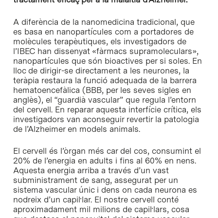
A diferència de la nanomedicina tradicional, que
es basa en nanopartícules com a portadores de
molècules terapèutiques, els investigadors de
l’IBEC han dissenyat «fàrmacs supramoleculars»,
nanopartícules que són bioactives per si soles. En
lloc de dirigir-se directament a les neurones, la
teràpia restaura la funció adequada de la barrera
hematoencefàlica (BBB, per les seves sigles en
anglès), el “guardià vascular” que regula l’entorn
del cervell. En reparar aquesta interfície crítica, els
investigadors van aconseguir revertir la patologia
de l’Alzheimer en models animals.
El cervell és l’òrgan més car del cos, consumint el
20% de l’energia en adults i fins al 60% en nens.
Aquesta energia arriba a través d’un vast
subministrament de sang, assegurat per un
sistema vascular únic i dens on cada neurona es
nodreix d’un capil·lar. El nostre cervell conté
aproximadament mil milions de capil·lars, cosa