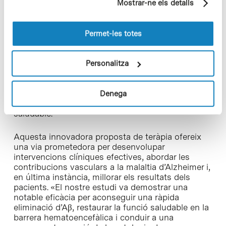
nanopartícules combinen un control de mida
Mostrar-ne els detalls
pàgines visitades). Per a obtenir més informació sobre
precís amb un nombre definit de lligands a la
les cookies pot consultar la
Política de cookies
del
superfície, creant una plataforma multivalent
lloc web.
capaç d’interactuar amb els receptors cel·lulars
Permet-les totes
d’una manera molt específica. En participar en el
tràfic de receptors en la membrana cel·lular, obren
una forma única i innovadora de modular la funció
Personalitza
del receptor. Aquesta precisió no només permet
l’eliminació efectiva de la proteïna amiloide-β del
cervell, sinó que també restaura l’equilibri del
Denega
sistema vascular que manté una funció cerebral
saludable.
Aquesta innovadora proposta de teràpia ofereix
una via prometedora per desenvolupar
intervencions clíniques efectives, abordar les
contribucions vasculars a la malaltia d’Alzheimer i,
en última instància, millorar els resultats dels
pacients. «El nostre estudi va demostrar una
notable eficàcia per aconseguir una ràpida
eliminació d’Aβ, restaurar la funció saludable en la
barrera hematoencefàlica i conduir a una