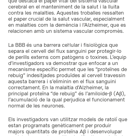
que destaca el paper vital del sistema vascular
cerebral en el manteniment de la salut i la lluita
contra les malalties. Aquestes troballes ressalten
el paper crucial de la salut vascular, especialment
en malalties com la demència i l’Alzheimer, que es
relacionen amb un sistema vascular compromès.
La BBB és una barrera cel·lular i fisiològica que
separa el cervell del flux sanguini per protegir-lo
de perills externs com patògens o toxines. L’equip
d’investigadors va demostrar que enfocar a un
mecanisme específic permet que les “proteïnes de
rebuig” indesitjades produïdes al cervell travessin
aquesta barrera i s’eliminin en el flux sanguini
correctament. En la malaltia d’Alzheimer, la
principal proteïna “de rebuig” és l’amiloide-β (Aβ),
l’acumulació de la qual perjudica el funcionament
normal de les neurones.
Els investigadors van utilitzar models de ratolí que
estan programats genèticament per produir
majors quantitats de proteïna Aβ i desenvolupar