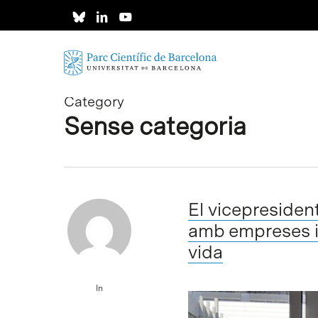
Skip
to
main
content
Category
Sense categoria
El vicepresiden
amb empreses i a
vida
In