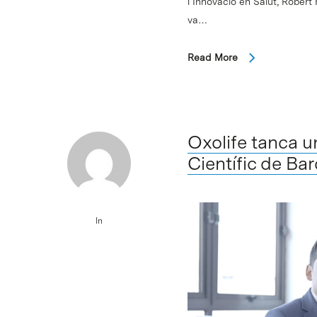
i Innovació en Salut, Robert 
va…
Read More
Oxolife tanca u
Científic de Ba
In