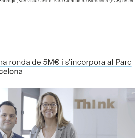
Fabregat, van visitar ahir el Parc Científic de Barcelona (PCB) on es
na ronda de 5M€ i s’incorpora al Parc
rcelona