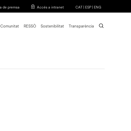
Menu
a de premsa
Accés a intranet
CAT
|
ESP
|
ENG
search
Comunitat
RESSÒ
Sostenibilitat
Transparència