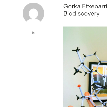
Gorka Etxebarri
Biodiscovery
In