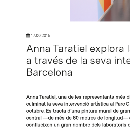
Intro per buscar o ESC per tancar
17.06.2015
Anna Taratiel explora la
a través de la seva int
Barcelona
Anna Taratiel
, una de les representants més 
culminat la seva intervenció artística al Parc 
octubre. Es tracta d’una pintura mural de gra
central —de més de 80 metres de longitud— que 
conflueixen un gran nombre dels laboratoris d