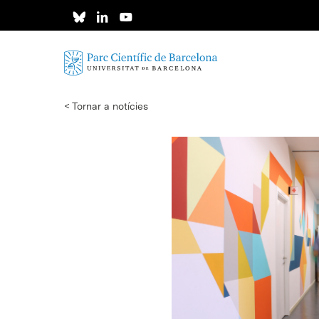
Skip
to
main
content
< Tornar a notícies