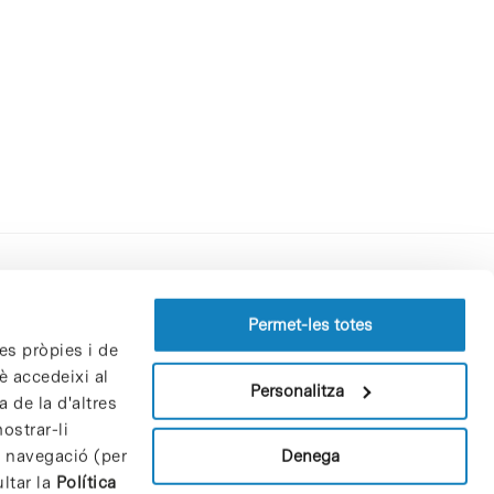
Perfil del contractant
Permet-les totes
es pròpies i de
Política de privacitat
è accedeixi al
Avís Legal
Personalitza
 de la d'altres
Política de cookies
ostrar-li
Patrons i patrocinadors
Denega
e navegació (per
Borsa de treball
ltar la
Política
Contacte