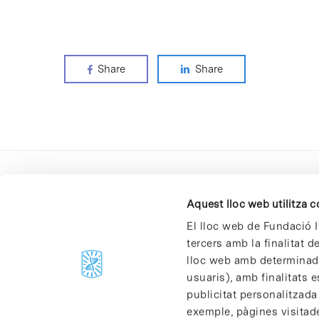
Share
Share
Aquest lloc web utilitza 
El lloc web de Fundació I
tercers amb la finalitat 
lloc web amb determinades
C/Baldiri Reixac, 4-12 i 15
usuaris), amb finalitats e
08028 Barcelona
publicitat personalitzada
T. 934 02 90 60
exemple, pàgines visitad