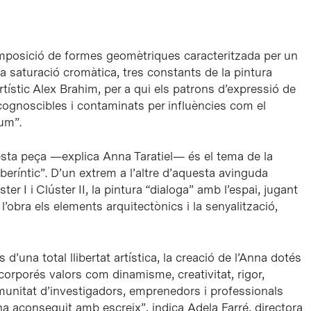
 composició de formes geomètriques caracteritzada per un
la saturació cromàtica, tres constants de la pintura
rtístic Alex Brahim, per a qui els patrons d’expressió de
ecognoscibles i contaminats per influències com el
sum”.
sta peça —explica Anna Taratiel— és el tema de la
aberíntic”. D’un extrem a l’altre d’aquesta avinguda
ter I i Clúster II, la pintura “dialoga” amb l’espai, jugant
’obra els elements arquitectònics i la senyalització,
 d’una total llibertat artística, la creació de l’Anna dotés
corporés valors com dinamisme, creativitat, rigor,
omunitat d’investigadors, emprenedors i professionals
’ha aconseguit amb escreix”, indica Adela Farré, directora