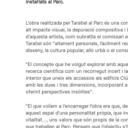
instal·lats al Parc.
L’obra realitzada per Taratiel al Parc és una
alt impacte visual, la depuració compositiva i 
d’aquesta artista, com subratlla el comissari a
Taratiel són “altament personals, fàcilment r
disseny, la cultura popular, allò urbà o el con
“El concepte que he volgut explorar amb aque
recerca científica com un recorregut incert i l
interior que uneix els accessos als edificis Clús
amb les dues i tres dimensions, incorporant a l
oferint perspectives insòlites”.
“El que volíem a l’encarregar l’obra era que, des
aquest espai d’una personalitat pròpia, que in
vitalitat…, uns valors que són propis de la c
que treballen al Parc. Pensem que l’objectiu s