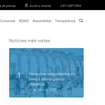
Menu
a de premsa
Accés a intranet
CAT
|
ESP
|
ENG
search
Comunitat
RESSÒ
Sostenibilitat
Transparència
Notícies més vistes
Vacances responsables en
temps d’emergència
climàtica
15 de juliol de 2026