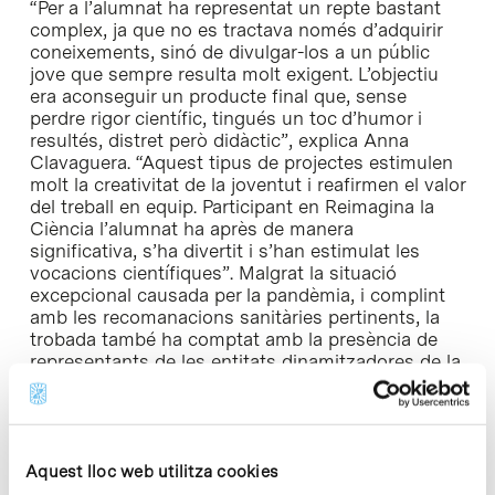
“Per a l’alumnat ha representat un repte bastant
complex, ja que no es tractava només d’adquirir
coneixements, sinó de divulgar-los a un públic
jove que sempre resulta molt exigent. L’objectiu
era aconseguir un producte final que, sense
perdre rigor científic, tingués un toc d’humor i
resultés, distret però didàctic”, explica Anna
Clavaguera. “Aquest tipus de projectes estimulen
molt la creativitat de la joventut i reafirmen el valor
del treball en equip. Participant en Reimagina la
Ciència l’alumnat ha après de manera
significativa, s’ha divertit i s’han estimulat les
vocacions científiques”. Malgrat la situació
excepcional causada per la pandèmia, i complint
amb les recomanacions sanitàries pertinents, la
trobada també ha comptat amb la presència de
representants de les entitats dinamitzadores de la
gala i de les institucions col·laboradores.
Fonamental per al futur
Aquest lloc web utilitza cookies
En aquesta segona edició, Novartis ha destacat el