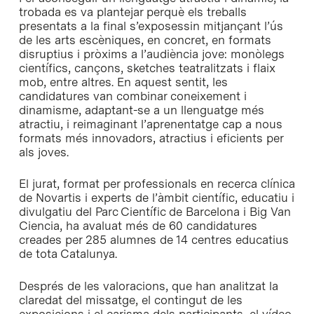
trobada es va plantejar perquè els treballs
presentats a la final s’exposessin mitjançant l’ús
de les arts escèniques, en concret, en formats
disruptius i pròxims a l’audiència jove: monòlegs
científics, cançons, sketches teatralitzats i flaix
mob, entre altres. En aquest sentit, les
candidatures van combinar coneixement i
dinamisme, adaptant-se a un llenguatge més
atractiu, i reimaginant l’aprenentatge cap a nous
formats més innovadors, atractius i eficients per
als joves.
El jurat, format per professionals en recerca clínica
de Novartis i experts de l’àmbit científic, educatiu i
divulgatiu del Parc Científic de Barcelona i Big Van
Ciencia, ha avaluat més de 60 candidatures
creades per 285 alumnes de 14 centres educatius
de tota Catalunya.
Després de les valoracions, que han analitzat la
claredat del missatge, el contingut de les
exposicions i el carisma dels participants, el vídeo