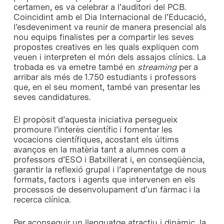
certamen, es va celebrar a l’auditori del PCB.
Coincidint amb el Dia Internacional de l’Educació,
l’esdeveniment va reunir de manera presencial als
nou equips finalistes per a compartir les seves
propostes creatives en les quals expliquen com
veuen i interpreten el món dels assajos clínics. La
trobada es va emetre també en
streaming
per a
arribar als més de 1.750 estudiants i professors
que, en el seu moment, també van presentar les
seves candidatures.
El propòsit d’aquesta iniciativa persegueix
promoure l’interès científic i fomentar les
vocacions científiques, acostant els últims
avanços en la matèria tant a alumnes com a
professors d’ESO i Batxillerat i, en conseqüència,
garantir la reflexió grupal i l’aprenentatge de nous
formats, factors i agents que intervenen en els
processos de desenvolupament d’un fàrmac i la
recerca clínica.
Per aconseguir un llenguatge atractiu i dinàmic, la