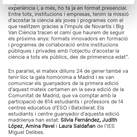
segona edició consolida aquesta primera
experiència i, a més, ho fa ja en format presencial.
Entre tots, institucions i empresas, tenim la missió
d’acostar la ciència als joves i programes com el
que realitzem gràcies a l’impuls de Novartis i Big
Van Ciència tracen el camí que haurem de seguir
els pròxims anys: formats innovadors en formació
i programes de col·laboració entre institucions
públiques i privades amb l’objectiu d’acostar la
ciència a tots els públics, des de primerenca edat”.
En paral·lel, el mateix dilluns 24 de gener també va
tenir lloc la gala homònima a Madrid i es van
comunicar els guanyadors de la primera edició
d’aquest mateix certamen en la seva edició de la
Comunitat de Madrid, que va comptar amb la
participació de 614 estudiants i professors de 14
centres educatius d’ESO i Batxillerat. Els
estudiants i centre guanyador d’aquesta edició
madrilenya han estat:
Silvia Fernández, Judith
López
,
Amina Pavel
i
Laura Saldañan
de l’IES
Miguel Delibes.