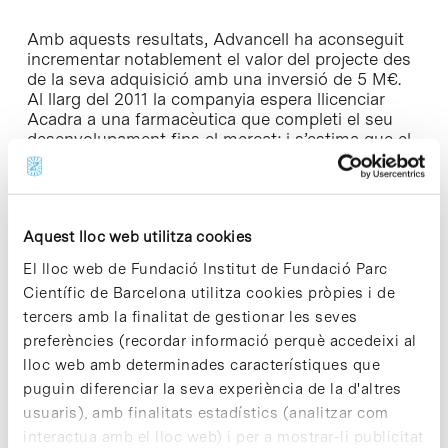
Amb aquests resultats, Advancell ha aconseguit
incrementar notablement el valor del projecte des
de la seva adquisició amb una inversió de 5 M€.
Al llarg del 2011 la companyia espera llicenciar
Acadra a una farmacèutica que completi el seu
desenvolupament fins el mercat; i s’estima que el
seu el valor potencial en vendes supera els 500
milions d’euros anuals.
Acadra és el primer fàrmac que surt d’una
Aquest lloc web utilitza cookies
universitat pública espanyola que arriba a assaigs
clínics. El fàrmac ha estat desenvolupat a partir de
El lloc web de Fundació Institut de Fundació Parc
la tesi doctoral de Clara Campàs en la Facultat de
Científic de Barcelona utilitza cookies pròpies i de
Farmàcia de la Universitat de Barcelona, que va
tercers amb la finalitat de gestionar les seves
descobrir una molècula, l’Acadesina, per al
preferències (recordar informació perquè accedeixi al
tractament de leucèmies i limfomes. L’any 2003, la
Universitat de Barcelona –a través del Centre de
lloc web amb determinades característiques que
Patents– va patentar el fàrmac i Clara Campàs a
puguin diferenciar la seva experiència de la d'altres
més de descobridora, va ser coautora de la patent
usuaris), amb finalitats estadístics (analitzar com
del fàrmac.
interactua amb el lloc web) i per a mostrar-li publicitat