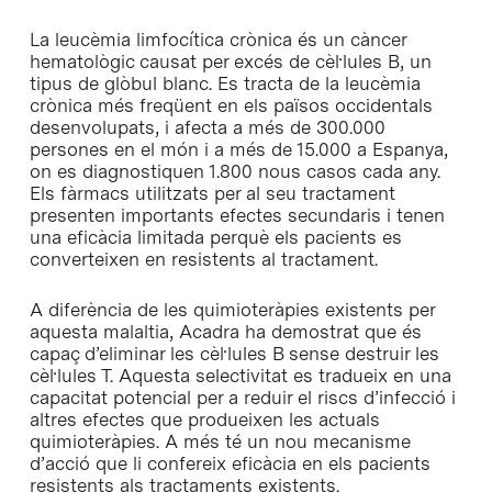
La leucèmia limfocítica crònica és un càncer
hematològic causat per excés de cèl·lules B, un
tipus de glòbul blanc. Es tracta de la leucèmia
crònica més freqüent en els països occidentals
desenvolupats, i afecta a més de 300.000
persones en el món i a més de 15.000 a Espanya,
on es diagnostiquen 1.800 nous casos cada any.
Els fàrmacs utilitzats per al seu tractament
presenten importants efectes secundaris i tenen
una eficàcia limitada perquè els pacients es
converteixen en resistents al tractament.
A diferència de les quimioteràpies existents per
aquesta malaltia, Acadra ha demostrat que és
capaç d’eliminar les cèl·lules B sense destruir les
cèl·lules T. Aquesta selectivitat es tradueix en una
capacitat potencial per a reduir el riscs d’infecció i
altres efectes que produeixen les actuals
quimioteràpies. A més té un nou mecanisme
d’acció que li confereix eficàcia en els pacients
resistents als tractaments existents.