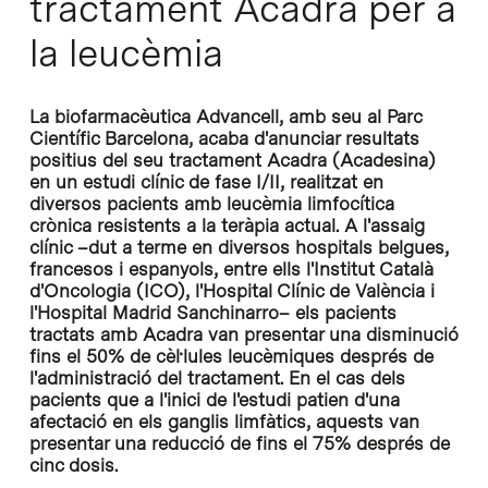
tractament Acadra per a
la leucèmia
La biofarmacèutica Advancell, amb seu al Parc
Científic Barcelona, acaba d'anunciar resultats
positius del seu tractament Acadra (Acadesina)
en un estudi clínic de fase I/II, realitzat en
diversos pacients amb leucèmia limfocítica
crònica resistents a la teràpia actual. A l'assaig
clínic –dut a terme en diversos hospitals belgues,
francesos i espanyols, entre ells l'Institut Català
d'Oncologia (ICO), l'Hospital Clínic de València i
l'Hospital Madrid Sanchinarro– els pacients
tractats amb Acadra van presentar una disminució
fins el 50% de cèl·lules leucèmiques després de
l'administració del tractament. En el cas dels
pacients que a l'inici de l'estudi patien d'una
afectació en els ganglis limfàtics, aquests van
presentar una reducció de fins el 75% després de
cinc dosis.