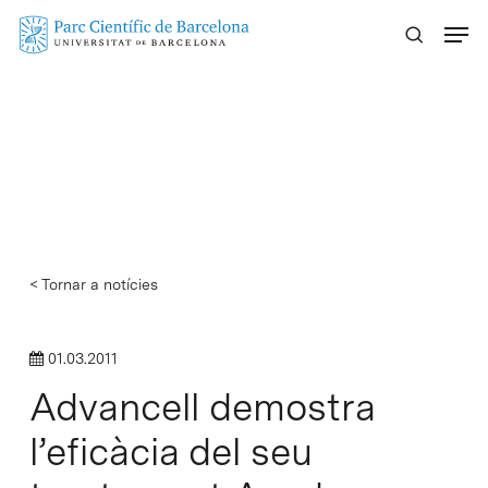
Skip
Menu
to
main
content
< Tornar a notícies
01.03.2011
Advancell demostra
l’eficàcia del seu