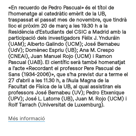
«En recuerdo de Pedro Pascual» és el títol de
l'homenatge al catedràtic emèrit de la UB,
traspassat el passat mes de novembre, que tindrà
lloc el pròxim 20 de març a les 19.30 h a la
Residència d'Estudiants del CSIC a Madrid amb la
participació dels investigadors Fèlix J. Ynduráin
(UAM); Alberto Galindo (UCM); José Bernabeu
(UdV); Domènec Espriu (UB); Ana M. Crespo
(CNEAI), Juan Manuel Rojo (UCM) i Ramon
Pascual (UAB). El científic serà també homenatjat
a l'acte «Recordant el professor Pere Pascual de
Sans (1934-2006)», que s'ha previst dur a terme el
27 d'abril a les 11.30 h, a l'Aula Magna de la
Facultat de Física de la UB, al qual assistiran els
professors José Bernabeu (UV); Pedro Etxenique
(UPV); José L. Latorre (UB), Juan M. Rojo (UCM) i
Rolf Tarrach (Universitat de Luxemburg).
Més informació