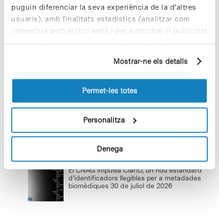
puguin diferenciar la seva experiència de la d'altres
Cuidar el territori és sostenibilitat
usuaris), amb finalitats estadístics (analitzar com
29 de juliol de 2026
interactua amb el lloc web) i per a mostrar-li publicitat
personalitzada sobre la base d'un perfil elaborat a
partir dels seus hàbits de navegació (per exemple,
Mostrar-ne els detalls
pàgines visitades). Per a obtenir més informació sobre
Baixar el ritme per reconnectar i
les cookies pot consultar la
Política de cookies
del
créixer
lloc web.
Permet-les totes
22 de juliol de 2026
Personalitza
Denega
Últimes notícies
El CNAG impulsa ClarID, un nou estàndard
d’identificadors llegibles per a metadades
biomèdiques
30 de juliol de 2026