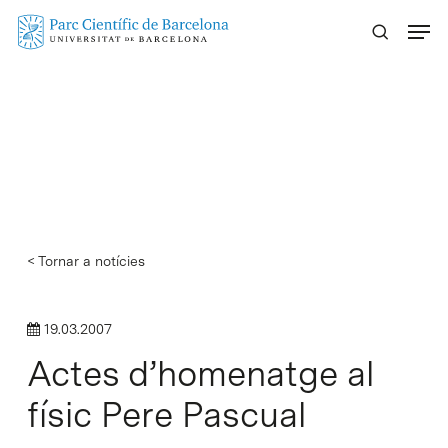
Skip
Menu
to
main
content
< Tornar a notícies
19.03.2007
Actes d’homenatge al
físic Pere Pascual