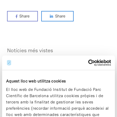
Share
Share
Notícies més vistes
Aquest lloc web utilitza cookies
Vacances responsables en temps
El lloc web de Fundació Institut de Fundació Parc
d’emergència climàtica
Científic de Barcelona utilitza cookies pròpies i de
15 de juliol de 2026
tercers amb la finalitat de gestionar les seves
preferències (recordar informació perquè accedeixi al
lloc web amb determinades característiques que