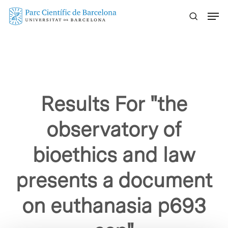
Skip
Menu
to
main
content
Results For
"the
observatory of
bioethics and law
presents a document
on euthanasia p693