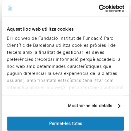
asp"
Aquest lloc web utilitza cookies
El lloc web de Fundació Institut de Fundació Parc
Científic de Barcelona utilitza cookies pròpies i de
Sorry, no results were found.
tercers amb la finalitat de gestionar les seves
Please try again with different keywords.
preferències (recordar informació perquè accedeixi al
lloc web amb determinades característiques que
puguin diferenciar la seva experiència de la d'altres
usuaris), amb finalitats estadístics (analitzar com
interactua amb el lloc web) i per a mostrar-li publicitat
personalitzada sobre la base d'un perfil elaborat a
partir dels seus hàbits de navegació (per exemple,
Mostrar-ne els detalls
pàgines visitades). Per a obtenir més informació sobre
les cookies pot consultar la
Política de cookies
del
lloc web.
Permet-les totes