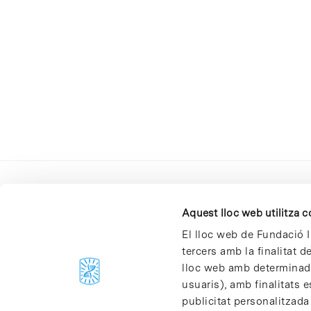
Aquest lloc web utilitza 
El lloc web de Fundació I
tercers amb la finalitat 
lloc web amb determinades
C/Baldiri Reixac, 4-12 i 15
usuaris), amb finalitats e
08028 Barcelona
publicitat personalitzada
T. 934 02 90 60