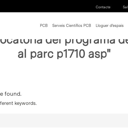
Contacte
Sal
PCB
Serveis Científics PCB
Lloguer d’espais
ocatoria del programa de
al parc p1710 asp"
re found.
fferent keywords.