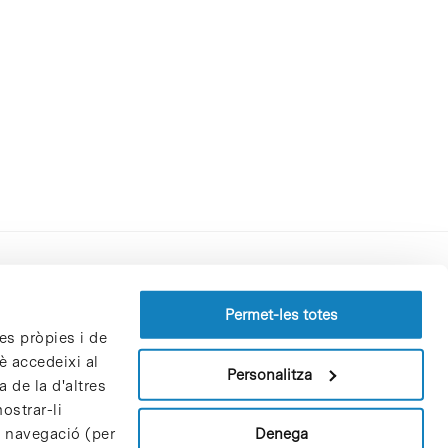
Perfil del contractant
Permet-les totes
es pròpies i de
Política de privacitat
è accedeixi al
Avís Legal
Personalitza
 de la d'altres
Política de cookies
ostrar-li
Patrons i patrocinadors
Denega
e navegació (per
Borsa de treball