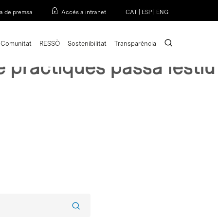
Menu
a de premsa
Accés a intranet
CAT
|
ESP
|
ENG
search
Comunitat
RESSÒ
Sostenibilitat
Transparència
 practiques passa lestiu