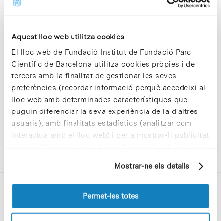
Aquest lloc web utilitza cookies
El lloc web de Fundació Institut de Fundació Parc
Sorry, no results were found.
Científic de Barcelona utilitza cookies pròpies i de
Please try again with different keywords.
tercers amb la finalitat de gestionar les seves
preferències (recordar informació perquè accedeixi al
lloc web amb determinades característiques que
puguin diferenciar la seva experiència de la d'altres
usuaris), amb finalitats estadístics (analitzar com
interactua amb el lloc web) i per a mostrar-li publicitat
personalitzada sobre la base d'un perfil elaborat a
partir dels seus hàbits de navegació (per exemple,
Mostrar-ne els detalls
pàgines visitades). Per a obtenir més informació sobre
les cookies pot consultar la
Política de cookies
del
lloc web.
Permet-les totes