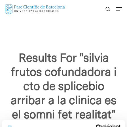
Skip
Menu
to
main
content
Results For
"silvia
frutos cofundadora i
cto de splicebio
arribar a la clinica es
el somni fet realitat"