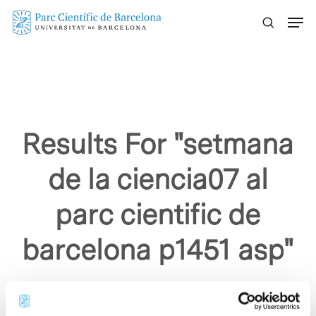
Skip
Menu
to
main
content
Results For
"setmana
de la ciencia07 al
parc cientific de
barcelona p1451 asp"