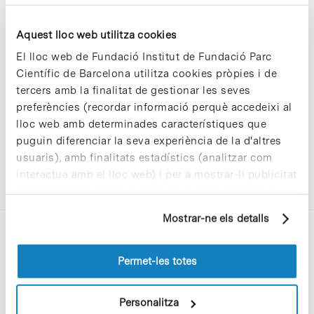
Aquest lloc web utilitza cookies
Sorry, no results were found.
El lloc web de Fundació Institut de Fundació Parc
Please try again with different keywords.
Científic de Barcelona utilitza cookies pròpies i de
tercers amb la finalitat de gestionar les seves
preferències (recordar informació perquè accedeixi al
lloc web amb determinades característiques que
puguin diferenciar la seva experiència de la d'altres
usuaris), amb finalitats estadístics (analitzar com
interactua amb el lloc web) i per a mostrar-li publicitat
personalitzada sobre la base d'un perfil elaborat a
partir dels seus hàbits de navegació (per exemple,
Mostrar-ne els detalls
pàgines visitades). Per a obtenir més informació sobre
les cookies pot consultar la
Política de cookies
del
lloc web.
Permet-les totes
Personalitza