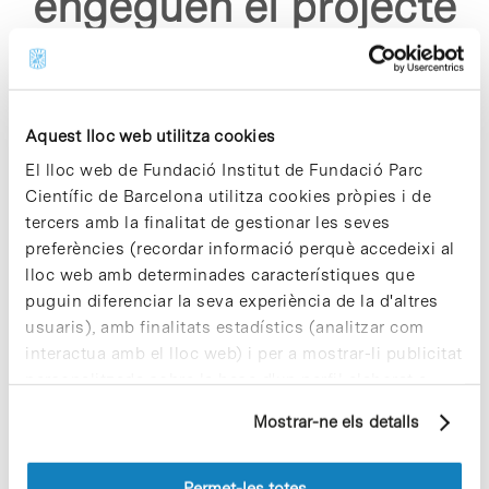
engeguen el projecte
cuestion de ciencia "
Aquest lloc web utilitza cookies
El lloc web de Fundació Institut de Fundació Parc
Científic de Barcelona utilitza cookies pròpies i de
tercers amb la finalitat de gestionar les seves
Sorry, no results were found.
preferències (recordar informació perquè accedeixi al
Please try again with different keywords.
lloc web amb determinades característiques que
puguin diferenciar la seva experiència de la d'altres
usuaris), amb finalitats estadístics (analitzar com
interactua amb el lloc web) i per a mostrar-li publicitat
personalitzada sobre la base d'un perfil elaborat a
partir dels seus hàbits de navegació (per exemple,
Mostrar-ne els detalls
pàgines visitades). Per a obtenir més informació sobre
les cookies pot consultar la
Política de cookies
del
lloc web.
Permet-les totes