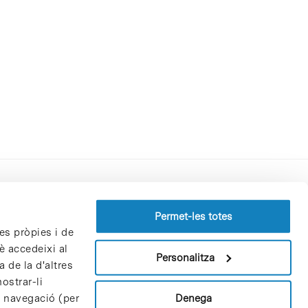
Perfil del contractant
Permet-les totes
es pròpies i de
Política de privacitat
è accedeixi al
Avís Legal
Personalitza
 de la d'altres
Política de cookies
ostrar-li
Patrons i patrocinadors
Denega
e navegació (per
Borsa de treball