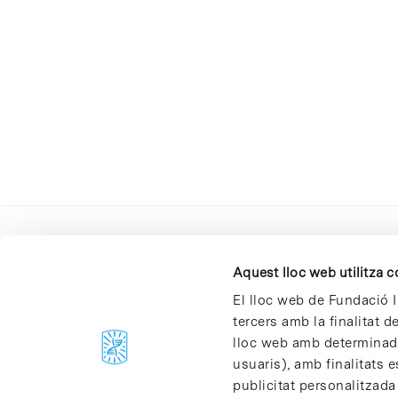
Aquest lloc web utilitza 
El lloc web de Fundació I
tercers amb la finalitat 
lloc web amb determinades
C/Baldiri Reixac, 4-12 i 15
usuaris), amb finalitats e
08028 Barcelona
publicitat personalitzada
T. 934 02 90 60