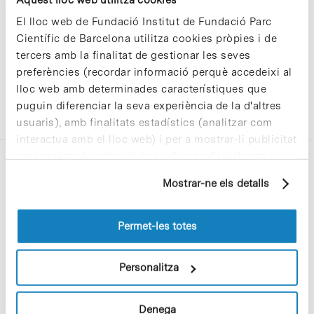
El lloc web de Fundació Institut de Fundació Parc
Científic de Barcelona utilitza cookies pròpies i de
tercers amb la finalitat de gestionar les seves
preferències (recordar informació perquè accedeixi al
lloc web amb determinades característiques que
puguin diferenciar la seva experiència de la d'altres
usuaris), amb finalitats estadístics (analitzar com
interactua amb el lloc web) i per a mostrar-li publicitat
personalitzada sobre la base d'un perfil elaborat a
partir dels seus hàbits de navegació (per exemple,
Mostrar-ne els detalls
pàgines visitades). Per a obtenir més informació sobre
les cookies pot consultar la
Política de cookies
del
lloc web.
Permet-les totes
C/Baldiri Reixac, 4-12 i 15
08028 Barcelona
Personalitza
T. 934 02 90 60
Denega