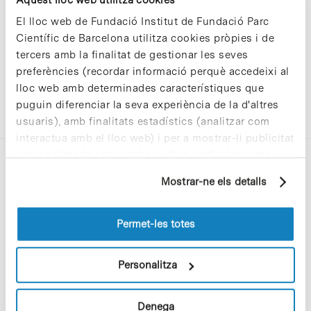
El lloc web de Fundació Institut de Fundació Parc
Científic de Barcelona utilitza cookies pròpies i de
tercers amb la finalitat de gestionar les seves
preferències (recordar informació perquè accedeixi al
lloc web amb determinades característiques que
puguin diferenciar la seva experiència de la d'altres
usuaris), amb finalitats estadístics (analitzar com
interactua amb el lloc web) i per a mostrar-li publicitat
personalitzada sobre la base d'un perfil elaborat a
partir dels seus hàbits de navegació (per exemple,
Mostrar-ne els detalls
pàgines visitades). Per a obtenir més informació sobre
les cookies pot consultar la
Política de cookies
del
lloc web.
Permet-les totes
C/Baldiri Reixac, 4-12 i 15
08028 Barcelona
Personalitza
T. 934 02 90 60
Denega