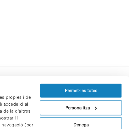
Perfil del contractant
Permet-les totes
es pròpies i de
Política de privacitat
è accedeixi al
Avís Legal
Personalitza
 de la d'altres
Política de cookies
ostrar-li
Patrons i patrocinadors
Denega
e navegació (per
Borsa de treball