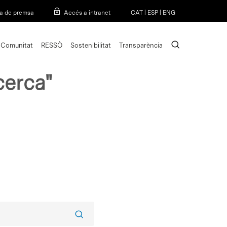
Menu
a de premsa
Accés a intranet
CAT
|
ESP
|
ENG
search
Comunitat
RESSÒ
Sostenibilitat
Transparència
erca"