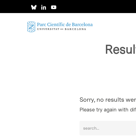
Skip
to
main
content
Resul
Intro per buscar o ESC per tancar
Sorry, no results we
Please try again with di