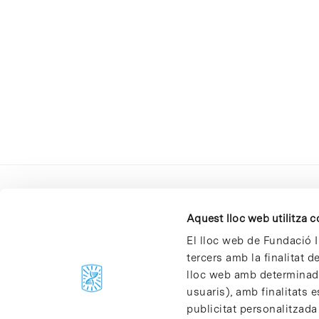
Aquest lloc web utilitza 
El lloc web de Fundació I
tercers amb la finalitat 
lloc web amb determinades
C/Baldiri Reixac, 4-12 i 15
usuaris), amb finalitats e
08028 Barcelona
publicitat personalitzada
T. 934 02 90 60