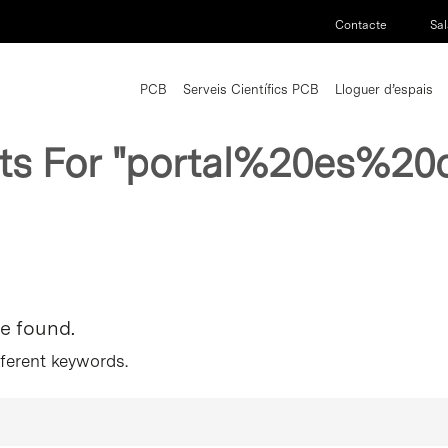
Contacte
Sal
PCB
Serveis Científics PCB
Lloguer d’espais
ts For
"portal%20es%20c
re found.
fferent keywords.