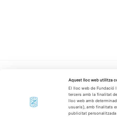
Aquest lloc web utilitza 
El lloc web de Fundació I
tercers amb la finalitat 
lloc web amb determinades
C/Baldiri Reixac, 4-12 i 15
usuaris), amb finalitats e
08028 Barcelona
publicitat personalitzada
T. 934 02 90 60