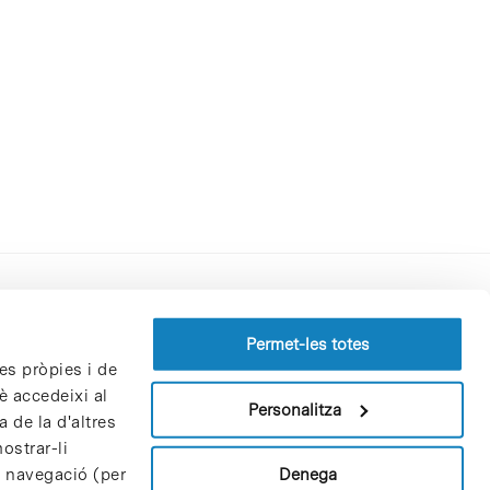
Perfil del contractant
Permet-les totes
es pròpies i de
Política de privacitat
è accedeixi al
Avís Legal
Personalitza
 de la d'altres
Política de cookies
ostrar-li
Patrons i patrocinadors
Denega
e navegació (per
Borsa de treball