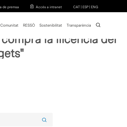
Menu
a de premsa
Accés a intranet
CAT
|
ESP
|
ENG
search
Comunitat
RESSÒ
Sostenibilitat
Transparència
a compra la llicencia del
gets"