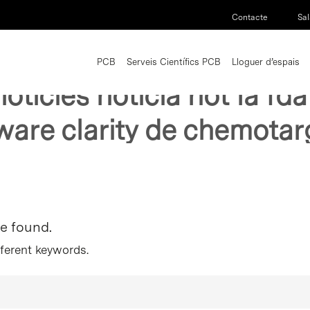
Contacte
Sal
PCB
Serveis Científics PCB
Lloguer d’espais
noticies noticia not la fd
ware clarity de chemotar
re found.
fferent keywords.