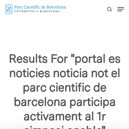
Skip
Menu
to
main
content
Results For
"portal es
noticies noticia not el
parc cientific de
barcelona participa
activament al 1r