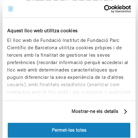
simposi enable"
Aquest lloc web utilitza cookies
El lloc web de Fundació Institut de Fundació Parc
Científic de Barcelona utilitza cookies pròpies i de
Sorry, no results were found.
tercers amb la finalitat de gestionar les seves
Please try again with different keywords.
preferències (recordar informació perquè accedeixi al
lloc web amb determinades característiques que
puguin diferenciar la seva experiència de la d'altres
usuaris), amb finalitats estadístics (analitzar com
interactua amb el lloc web) i per a mostrar-li publicitat
personalitzada sobre la base d'un perfil elaborat a
partir dels seus hàbits de navegació (per exemple,
Mostrar-ne els detalls
pàgines visitades). Per a obtenir més informació sobre
les cookies pot consultar la
Política de cookies
del
lloc web.
Permet-les totes