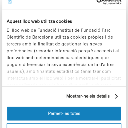
Aquest lloc web utilitza cookies
El lloc web de Fundació Institut de Fundació Parc
Sorry, no results were found.
Científic de Barcelona utilitza cookies pròpies i de
Please try again with different keywords.
tercers amb la finalitat de gestionar les seves
preferències (recordar informació perquè accedeixi al
lloc web amb determinades característiques que
puguin diferenciar la seva experiència de la d'altres
usuaris), amb finalitats estadístics (analitzar com
interactua amb el lloc web) i per a mostrar-li publicitat
personalitzada sobre la base d'un perfil elaborat a
partir dels seus hàbits de navegació (per exemple,
Mostrar-ne els detalls
pàgines visitades). Per a obtenir més informació sobre
les cookies pot consultar la
Política de cookies
del
lloc web.
Permet-les totes