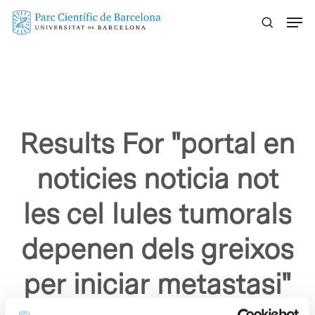
Skip
Menu
to
main
content
Results For
"portal en
noticies noticia not
les cel lules tumorals
depenen dels greixos
per iniciar metastasi"