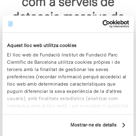
com a serveis de
deteccio massiva de
covid 19"
Aquest lloc web utilitza cookies
El lloc web de Fundació Institut de Fundació Parc
Científic de Barcelona utilitza cookies pròpies i de
tercers amb la finalitat de gestionar les seves
preferències (recordar informació perquè accedeixi al
Sorry, no results were found.
lloc web amb determinades característiques que
Please try again with different keywords.
puguin diferenciar la seva experiència de la d'altres
usuaris), amb finalitats estadístics (analitzar com
interactua amb el lloc web) i per a mostrar-li publicitat
personalitzada sobre la base d'un perfil elaborat a
partir dels seus hàbits de navegació (per exemple,
Mostrar-ne els detalls
pàgines visitades). Per a obtenir més informació sobre
les cookies pot consultar la
Política de cookies
del