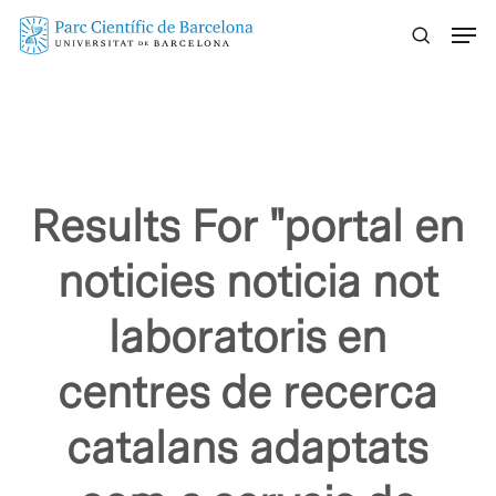
Skip
Menu
to
main
content
Results For
"portal en
noticies noticia not
laboratoris en
centres de recerca
catalans adaptats