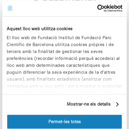
a catalunya"
Aquest lloc web utilitza cookies
El lloc web de Fundació Institut de Fundació Parc
Científic de Barcelona utilitza cookies pròpies i de
Sorry, no results were found.
tercers amb la finalitat de gestionar les seves
Please try again with different keywords.
preferències (recordar informació perquè accedeixi al
lloc web amb determinades característiques que
puguin diferenciar la seva experiència de la d'altres
usuaris), amb finalitats estadístics (analitzar com
interactua amb el lloc web) i per a mostrar-li publicitat
personalitzada sobre la base d'un perfil elaborat a
partir dels seus hàbits de navegació (per exemple,
Mostrar-ne els detalls
pàgines visitades). Per a obtenir més informació sobre
les cookies pot consultar la
Política de cookies
del
lloc web.
Permet-les totes