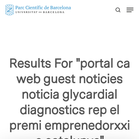
Skip
Menu
to
main
content
Results For
"portal ca
web guest noticies
noticia glycardial
diagnostics rep el
premi emprenedorxxi