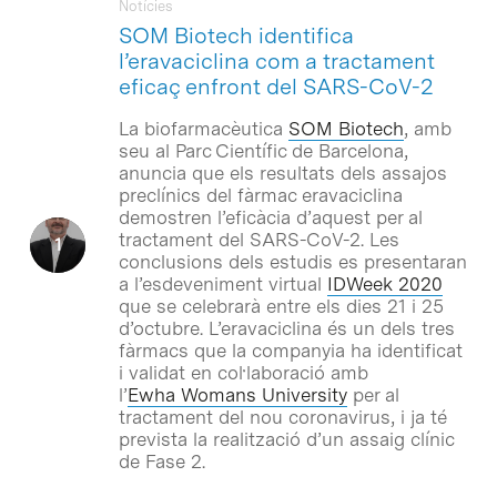
Notícies
SOM Biotech identifica
l’eravaciclina com a tractament
eficaç enfront del SARS-CoV-2
La biofarmacèutica
SOM Biotech
, amb
seu al Parc Científic de Barcelona,
anuncia que els resultats dels assajos
preclínics
del fàrmac eravaciclina
demostren l’eficàcia d’aquest per al
tractament del SARS-CoV-2. Les
conclusions dels estudis es presentaran
a l’esdeveniment virtual
IDWeek 2020
que se celebrarà entre els dies 21 i 25
d’octubre. L’eravaciclina és un dels tres
fàrmacs que la companyia ha identificat
i validat en col·laboració amb
l’
Ewha Womans University
per al
tractament del nou coronavirus, i ja té
prevista la realització d’un assaig clínic
de Fase 2.