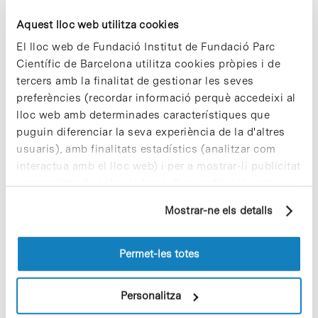
emprenedor.
Aquest lloc web utilitza cookies
El lloc web de Fundació Institut de Fundació Parc
Científic de Barcelona utilitza cookies pròpies i de
Notícies
tercers amb la finalitat de gestionar les seves
Coneix els grups de recerca
preferències (recordar informació perquè accedeixi al
que participaran en la Fira
lloc web amb determinades característiques que
Recerca en Directe 2020!
puguin diferenciar la seva experiència de la d'altres
usuaris), amb finalitats estadístics (analitzar com
La recerca del grup de
Nutrigenòmica
de la
Universitat Rovira i
interactua amb el lloc web) i per a mostrar-li publicitat
Virgili
en l’àmbit agroalimentari per a
personalitzada sobre la base d'un perfil elaborat a
millorar la nostra salut i l’economia
partir dels seus hàbits de navegació (per exemple,
verda en la fruita i verdura de
Mostrar-ne els detalls
pàgines visitades). Per a obtenir més informació sobre
temporada, el polifenol, ha estat el
les cookies pot consultar la
Política de cookies
del
projecte que ha aconseguit més vots
(35,68%) en l’enquesta pública de
lloc web.
Permet-les totes
la
Fira Recerca en Directe 2020
en la
que ha participat 1200 persones.
Personalitza