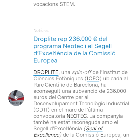
vocacions STEM.
Notícies
Droplite rep 236.000 € del
programa Neotec i el Segell
d’Excel·lència de la Comissió
Europea
DROPLITE
, una
spin-off
de l’Institut de
Ciències Fotòniques (
ICFO
) ubicada al
Parc Científic de Barcelona, ha
aconseguit una subvenció de 236.000
euros del Centre per al
Desenvolupament Tecnològic Industrial
(CDTI) en el marc de l’última
convocatòria
NEOTEC
. La companyia
també ha estat reconeguda amb el
Segell d’Excel·lència
(
Seal of
Excellence
)
de la Comissió Europea, un