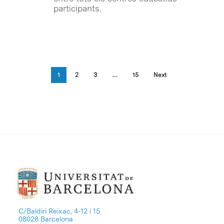
participants.
1
2
3
…
15
Next
C/Baldiri Reixac, 4-12 i 15
08028 Barcelona