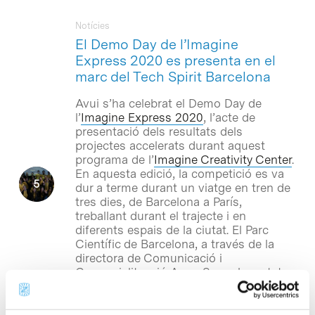
Notícies
El Demo Day de l’Imagine
Express 2020 es presenta en el
marc del Tech Spirit Barcelona
Avui s’ha celebrat el Demo Day de
l’
Imagine Express 2020
, l’acte de
presentació dels resultats dels
projectes accelerats durant aquest
programa de l’
Imagine Creativity Center
.
En aquesta edició, la competició es va
dur a terme durant un viatge en tren de
tres dies, de Barcelona a París,
treballant durant el trajecte i en
diferents espais de la ciutat. El Parc
Científic de Barcelona, a través de la
directora de Comunicació i
Comercialització Anna Serra, ha estat
una de les entitats que van col·laborar
en aquesta iniciativa d’innovació
disruptiva per promoure el talent jove i