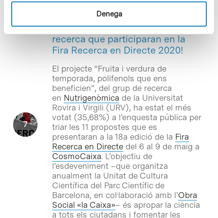
Denega
Notícies
Descobreix els grups de
recerca que participaran en la
Fira Recerca en Directe 2020!
El projecte “Fruita i verdura de
temporada, polifenols que ens
beneficien”, del grup de recerca
en
Nutrigenòmica
de la Universitat
Rovira i Virgili (URV), ha estat el més
votat (35,68%) a l’enquesta pública per
triar les 11 propostes que es
presentaran a la 18a edició de la
Fira
Recerca en Directe
del 6 al 9 de maig a
CosmoCaixa
. L’objectiu de
l’esdeveniment –que organitza
anualment la Unitat de Cultura
Científica del Parc Científic de
Barcelona, en col·laboració amb l’
Obra
Social «la Caixa»
– és apropar la ciència
a tots els ciutadans i fomentar les