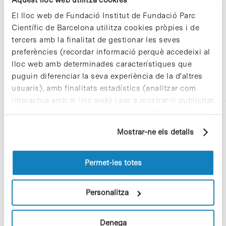
El lloc web de Fundació Institut de Fundació Parc
Científic de Barcelona utilitza cookies pròpies i de
tercers amb la finalitat de gestionar les seves
preferències (recordar informació perquè accedeixi al
lloc web amb determinades característiques que
puguin diferenciar la seva experiència de la d'altres
usuaris), amb finalitats estadístics (analitzar com
interactua amb el lloc web) i per a mostrar-li publicitat
personalitzada sobre la base d'un perfil elaborat a
partir dels seus hàbits de navegació (per exemple,
Mostrar-ne els detalls
pàgines visitades). Per a obtenir més informació sobre
les cookies pot consultar la
Política de cookies
del
lloc web.
Permet-les totes
C/Baldiri Reixac, 4-12 i 15
08028 Barcelona
Personalitza
T. 934 02 90 60
Denega