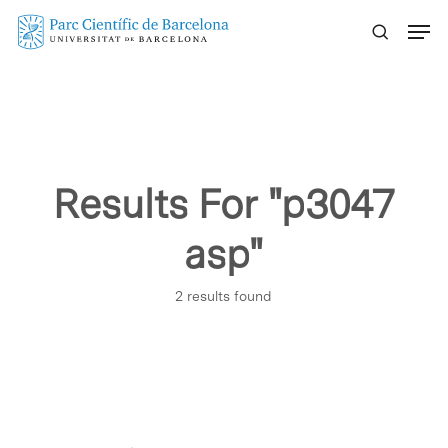
Skip
Menu
to
main
content
Results For
"p3047
asp"
2 results found