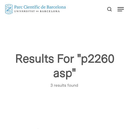
Skip
Menu
to
main
content
Results For
"p2260
asp"
3 results found