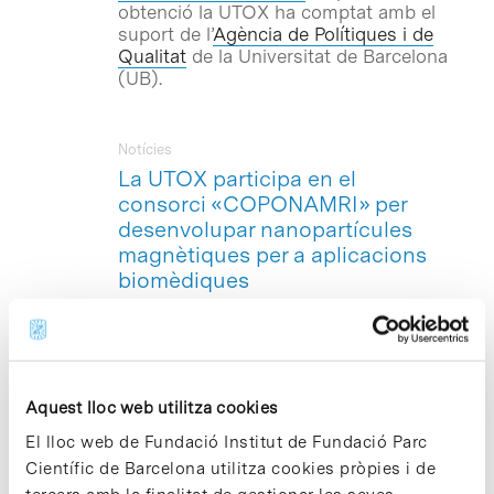
obtenció la UTOX ha comptat amb el
suport de l’
Agència de Polítiques i de
Qualitat
de la Universitat de Barcelona
(UB).
Notícies
La UTOX participa en el
consorci «COPONAMRI» per
desenvolupar nanopartícules
magnètiques per a aplicacions
biomèdiques
La
Unitat de Toxicologia Experimental i
Ecotoxicologia (UTOX)
del Parc Científic
de Barcelona –liderada per Miquel
Borràs– és un dels tres partners del
Aquest lloc web utilitza cookies
consorci europeu que durà a terme el
projecte «COPONAMRI», que té com a
El lloc web de Fundació Institut de Fundació Parc
finalitat desenvolupar una nova
Científic de Barcelona utilitza cookies pròpies i de
generació de nanopartícules