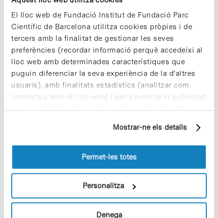
El lloc web de Fundació Institut de Fundació Parc
Científic de Barcelona utilitza cookies pròpies i de
tercers amb la finalitat de gestionar les seves
preferències (recordar informació perquè accedeixi al
lloc web amb determinades característiques que
puguin diferenciar la seva experiència de la d'altres
usuaris), amb finalitats estadístics (analitzar com
interactua amb el lloc web) i per a mostrar-li publicitat
personalitzada sobre la base d'un perfil elaborat a
partir dels seus hàbits de navegació (per exemple,
Mostrar-ne els detalls
pàgines visitades). Per a obtenir més informació sobre
les cookies pot consultar la
Política de cookies
del
lloc web.
Permet-les totes
C/Baldiri Reixac, 4-12 i 15
08028 Barcelona
Personalitza
T. 934 02 90 60
Denega