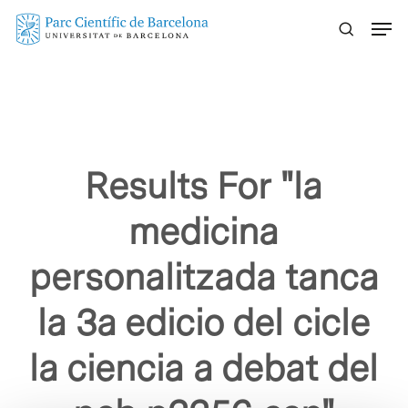
Skip
Menu
to
main
content
Results For
"la
medicina
personalitzada tanca
la 3a edicio del cicle
la ciencia a debat del