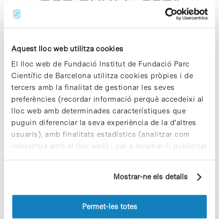
pcb p2256 asp"
Aquest lloc web utilitza cookies
El lloc web de Fundació Institut de Fundació Parc
Científic de Barcelona utilitza cookies pròpies i de
Sorry, no results were found.
tercers amb la finalitat de gestionar les seves
Please try again with different keywords.
preferències (recordar informació perquè accedeixi al
lloc web amb determinades característiques que
puguin diferenciar la seva experiència de la d'altres
usuaris), amb finalitats estadístics (analitzar com
interactua amb el lloc web) i per a mostrar-li publicitat
personalitzada sobre la base d'un perfil elaborat a
partir dels seus hàbits de navegació (per exemple,
Mostrar-ne els detalls
pàgines visitades). Per a obtenir més informació sobre
les cookies pot consultar la
Política de cookies
del
lloc web.
Permet-les totes