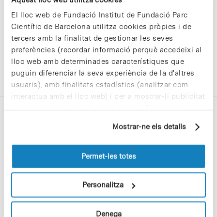
El lloc web de Fundació Institut de Fundació Parc
Científic de Barcelona utilitza cookies pròpies i de
tercers amb la finalitat de gestionar les seves
preferències (recordar informació perquè accedeixi al
lloc web amb determinades característiques que
puguin diferenciar la seva experiència de la d'altres
usuaris), amb finalitats estadístics (analitzar com
interactua amb el lloc web) i per a mostrar-li publicitat
personalitzada sobre la base d'un perfil elaborat a
partir dels seus hàbits de navegació (per exemple,
Mostrar-ne els detalls
pàgines visitades). Per a obtenir més informació sobre
les cookies pot consultar la
Política de cookies
del
lloc web.
Permet-les totes
C/Baldiri Reixac, 4-12 i 15
08028 Barcelona
Personalitza
T. 934 02 90 60
Denega